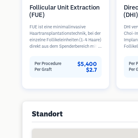
Follicular Unit Extraction
Dire
(FUE)
(DHI)
FUE ist eine minimalinvasive
DHI ver
Haartransplantationstechnik, bei der
Choi-Im
einzelne Follikeleinheiten (1-4 Haare)
Implan
direkt aus dem Spenderbereich mit
Follike
Mikrostanzern (0,7-1,0 mm)
Empfän
entnommen werden. Die Follikel
Technik
$5,400
Per Procedure
Per 
werden dann in die
Kontrol
$2.7
Per Graft
Per 
Empfängerbereiche in kahlen Zonen
Winkel 
implantiert. Diese Methode
kann po
hinterlässt winzige, kaum sichtbare
und ein
Narben und ermöglicht eine
schnellere Heilung im Vergleich zu
Streifenentnahmemethoden.
Standort