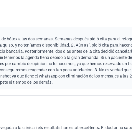
ita de bótox a las dos semanas. Semanas después pidió cita para el reto
a quiso, y no teníamos disponibilidad. 2. Aún así, pidió cita para hacer
ia bancaria. Posteriormente, dos dias antes de la cita decidió cancelarl
que tenemos la agenda llena debido a la gran demanda. Si un paciente d
 si es por cambio de opinión no lo hacemos, ya que hemos reservado un
conseguiremos reagendar con tan poca antelación. 3. No es verdad que no
nshot ya que tiene el whatsapp con eliminación de los mensajes a las 2
spete el tiempo de los demás.
ada a la clínica i els resultats han estat excel·lents. El doctor ha sabut