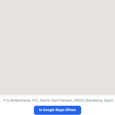
📍
C/ de Muntaner, 471, Sarrià-Sant Gervasi, 08021 Barcelona, Spain
In Google Maps öffnen