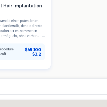
ct Hair Implantation
wendet einen patentierten
plantierstift, der die direkte
tation der entnommenen
l ermöglicht, ohne vorher
gerstätten zu schaffen. Diese
 bietet eine präzisere
$65,100
Procedure
le über Tiefe, Richtung und
$3.2
Graft
der implantierten Haare und
tenziell dichtere Ergebnisse
e schnellere Heilung bieten.