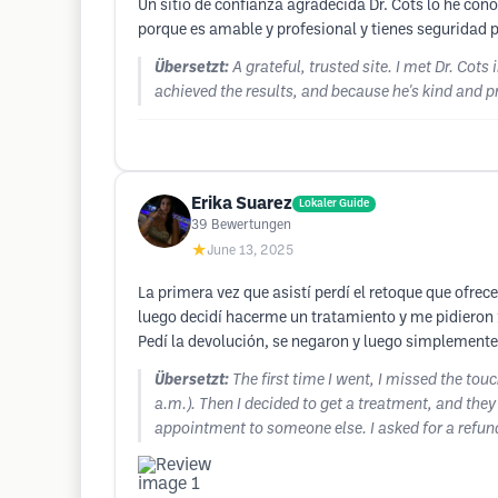
Un sitio de confianza agradecida Dr. Cots lo he con
porque es amable y profesional y tienes seguridad p
Übersetzt:
A grateful, trusted site. I met Dr. Co
achieved the results, and because he's kind and pr
Erika Suarez
Lokaler Guide
39
Bewertungen
★
June 13, 2025
La primera vez que asistí perdí el retoque que ofre
luego decidí hacerme un tratamiento y me pidieron 
Pedí la devolución, se negaron y luego simplemente
Übersetzt:
The first time I went, I missed the to
a.m.). Then I decided to get a treatment, and th
appointment to someone else. I asked for a refun