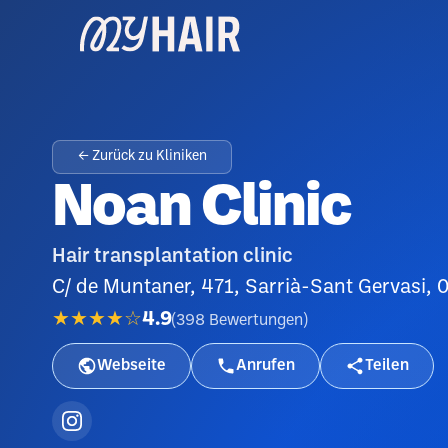
← Zurück zu Kliniken
Noan Clinic
Hair transplantation clinic
C/ de Muntaner, 471, Sarrià-Sant Gervasi,
★★★★☆
4.9
(
398
Bewertungen
)
Webseite
Anrufen
Teilen