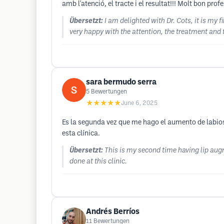
amb l'atenció, el tracte i el resultat!!! Molt bon profe
Übersetzt:
I am delighted with Dr. Cots, it is my 
very happy with the attention, the treatment and t
sara bermudo serra
5
Bewertungen
★★★★★
June 6, 2025
Es la segunda vez que me hago el aumento de labios 
esta clínica.
Übersetzt:
This is my second time having lip augm
done at this clinic.
Andrés Berríos
11
Bewertungen