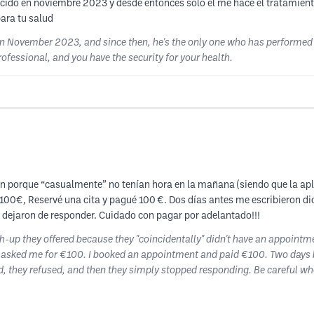
ocido en noviembre 2023 y desde entonces solo el me hace el tratamiento
ara tu salud
ts in November 2023, and since then, he's the only one who has performe
ofessional, and you have the security for your health.
cen porque “casualmente” no tenían hora en la mañana (siendo que la apl
100€, Reservé una cita y pagué 100 €. Dos días antes me escribieron d
 dejaron de responder. Cuidado con pagar por adelantado!!!
uch-up they offered because they "coincidentally" didn't have an appoint
ey asked me for €100. I booked an appointment and paid €100. Two days 
d, they refused, and then they simply stopped responding. Be careful w