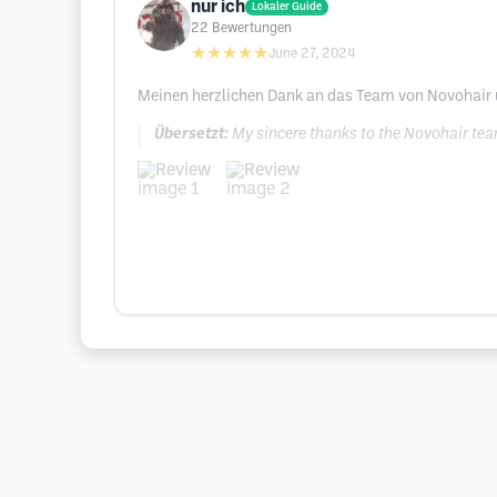
nur ich
Lokaler Guide
22
Bewertungen
★★★★★
June 27, 2024
Meinen herzlichen Dank an das Team von Novohair u
Übersetzt:
My sincere thanks to the Novohair tea