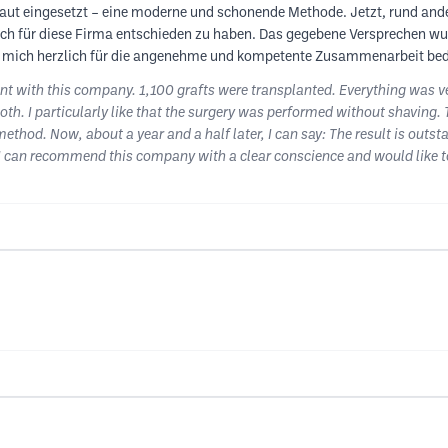
haut eingesetzt – eine moderne und schonende Methode. Jetzt, rund ande
 mich für diese Firma entschieden zu haben. Das gegebene Versprechen wu
 mich herzlich für die angenehme und kompetente Zusammenarbeit be
ant with this company. 1,100 grafts were transplanted. Everything was v
h. I particularly like that the surgery was performed without shaving. Th
ethod. Now, about a year and a half later, I can say: The result is outs
I can recommend this company with a clear conscience and would like t