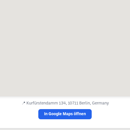
📍
Kurfürstendamm 134, 10711 Berlin, Germany
In Google Maps öffnen