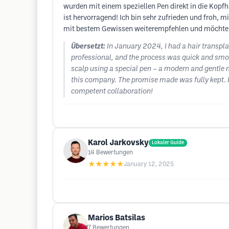
wurden mit einem speziellen Pen direkt in die Kopf
ist hervorragend! Ich bin sehr zufrieden und froh,
mit bestem Gewissen weiterempfehlen und möchte
Übersetzt:
In January 2024, I had a hair transpl
professional, and the process was quick and smoot
scalp using a special pen – a modern and gentle m
this company. The promise made was fully kept. 
competent collaboration!
Karol Jarkovsky
Lokaler Guide
14
Bewertungen
★★★★★
January 12, 2025
Marios Batsilas
7
Bewertungen