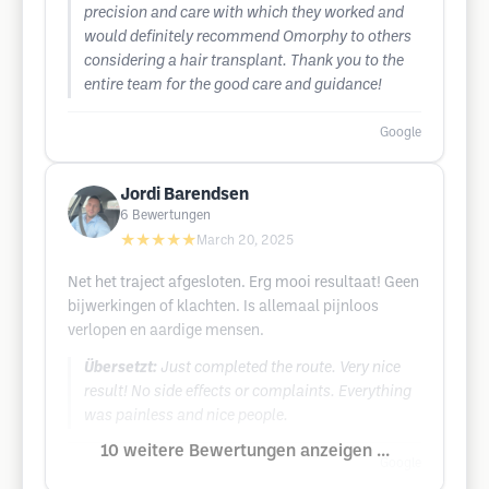
precision and care with which they worked and
would definitely recommend Omorphy to others
considering a hair transplant. Thank you to the
entire team for the good care and guidance!
Google
Jordi Barendsen
6
Bewertungen
★★★★★
March 20, 2025
Net het traject afgesloten. Erg mooi resultaat! Geen
bijwerkingen of klachten. Is allemaal pijnloos
verlopen en aardige mensen.
Übersetzt:
Just completed the route. Very nice
result! No side effects or complaints. Everything
was painless and nice people.
10 weitere Bewertungen anzeigen ...
Google