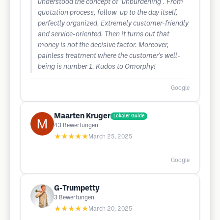
understood the concept of ''unburdening''. From
quotation process, follow-up to the day itself,
perfectly organized. Extremely customer-friendly
and service-oriented. Then it turns out that
money is not the decisive factor. Moreover,
painless treatment where the customer's well-
being is number 1. Kudos to Omorphy!
Google
Maarten Kruger
Lokaler Guide
43
Bewertungen
★★★★★
March 25, 2025
Google
G-Trumpetty
3
Bewertungen
★★★★★
March 20, 2025