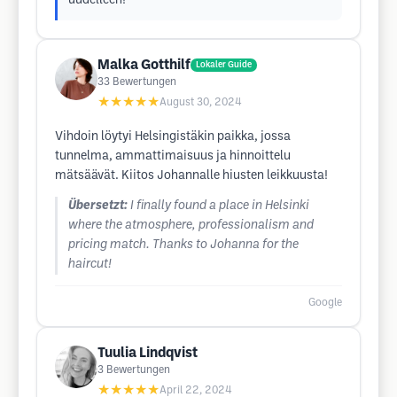
uudelleen!
Malka Gotthilf
Lokaler Guide
33
Bewertungen
★★★★★
August 30, 2024
Vihdoin löytyi Helsingistäkin paikka, jossa
tunnelma, ammattimaisuus ja hinnoittelu
mätsäävät. Kiitos Johannalle hiusten leikkuusta!
Übersetzt:
I finally found a place in Helsinki
where the atmosphere, professionalism and
pricing match. Thanks to Johanna for the
haircut!
Google
Tuulia Lindqvist
3
Bewertungen
★★★★★
April 22, 2024