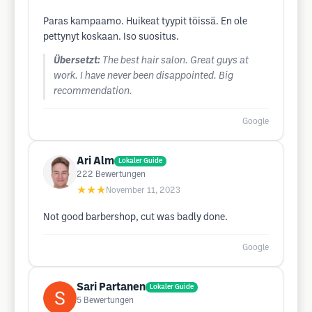
Paras kampaamo. Huikeat tyypit töissä. En ole
pettynyt koskaan. Iso suositus.
Übersetzt:
The best hair salon. Great guys at
work. I have never been disappointed. Big
recommendation.
Google
Ari Alm
Lokaler Guide
222
Bewertungen
★★★
November 11, 2023
Not good barbershop, cut was badly done.
Google
Sari Partanen
Lokaler Guide
5
Bewertungen