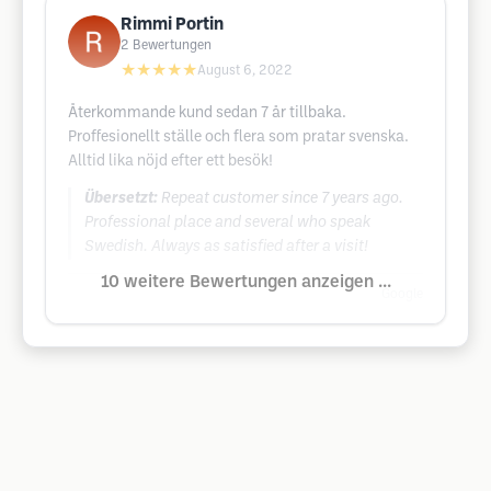
Rimmi Portin
2
Bewertungen
★★★★★
August 6, 2022
Återkommande kund sedan 7 år tillbaka.
Proffesionellt ställe och flera som pratar svenska.
Alltid lika nöjd efter ett besök!
Übersetzt:
Repeat customer since 7 years ago.
Professional place and several who speak
Swedish. Always as satisfied after a visit!
10 weitere Bewertungen anzeigen ...
Google