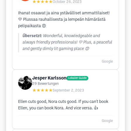
★★★★★
October 26, 2023
Ihanat osaavat ja aina ystävälliset ammattilaiset!
💛 Plussaa rauhallisesta ja lempeän hämärästä
pelipaikasta 😍
Übersetzt:
Wonderful, knowledgeable and
always friendly professionals! 💛 Plus, a peaceful
and gently dimly lit gaming place 😍
Google
Jesper Karlsson
Lokaler Guide
29
Bewertungen
★★★★★
September 2, 2023
Ellen cuts good, Nora cuts good. If you can't book
Ellen, you can book Nora. And vice versa. 👍
Google