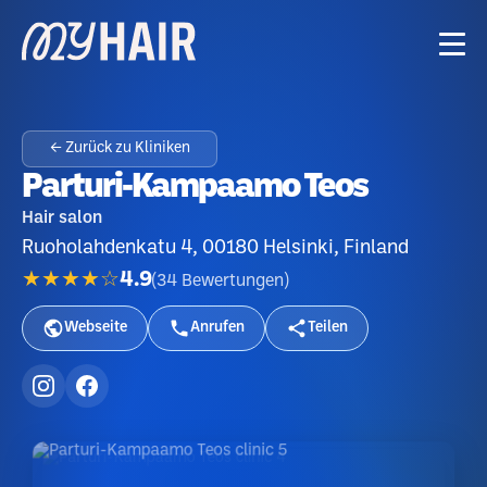
← Zurück zu Kliniken
Parturi-Kampaamo Teos
Hair salon
Ruoholahdenkatu 4, 00180 Helsinki, Finland
★★★★☆
4.9
(
34
Bewertungen
)
Webseite
Anrufen
Teilen