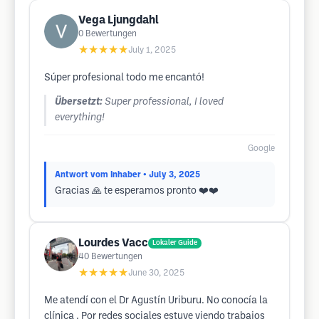
Vega Ljungdahl
0
Bewertungen
★★★★★
July 1, 2025
Súper profesional todo me encantó!
Übersetzt:
Super professional, I loved
everything!
Google
Antwort vom Inhaber
• July 3, 2025
Gracias 🙏 te esperamos pronto ❤️❤️
Lourdes Vacc
Lokaler Guide
40
Bewertungen
★★★★★
June 30, 2025
Me atendí con el Dr Agustín Uriburu. No conocía la
clínica . Por redes sociales estuve viendo trabajos