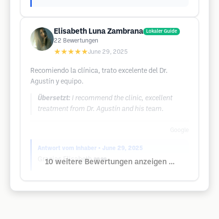
Elisabeth Luna Zambrana
Lokaler Guide
22
Bewertungen
★★★★★
June 29, 2025
Recomiendo la clínica, trato excelente del Dr.
Agustín y equipo.
Übersetzt:
I recommend the clinic, excellent
treatment from Dr. Agustín and his team.
Google
Antwort vom Inhaber
• June 29, 2025
Gracias Elisabeth ❤️❤️
10 weitere Bewertungen anzeigen ...