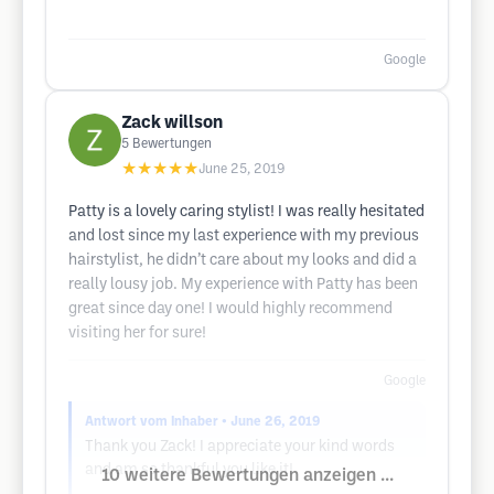
Google
Zack willson
5
Bewertungen
★★★★★
June 25, 2019
Patty is a lovely caring stylist! I was really hesitated
and lost since my last experience with my previous
hairstylist, he didn’t care about my looks and did a
really lousy job. My experience with Patty has been
great since day one! I would highly recommend
visiting her for sure!
Google
Antwort vom Inhaber
• June 26, 2019
Thank you Zack! I appreciate your kind words
and am so thankful you like it!
10 weitere Bewertungen anzeigen ...