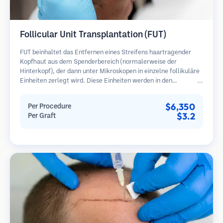
Follicular Unit Transplantation (FUT)
FUT beinhaltet das Entfernen eines Streifens haartragender
Kopfhaut aus dem Spenderbereich (normalerweise der
Hinterkopf), der dann unter Mikroskopen in einzelne follikuläre
Einheiten zerlegt wird. Diese Einheiten werden in den
Empfängerbereich transplantiert. Diese Methode liefert in der
Regel mehr Transplantate in einer Sitzung, hinterlässt jedoch
$6,350
Per Procedure
eine lineare Narbe.
$3.2
Per Graft