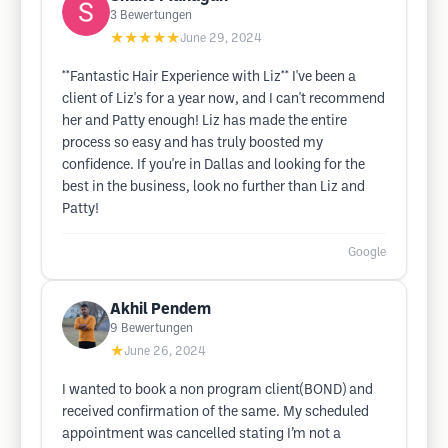
3
Bewertungen
★★★★★
June 29, 2024
**Fantastic Hair Experience with Liz** I've been a
client of Liz's for a year now, and I can't recommend
her and Patty enough! Liz has made the entire
process so easy and has truly boosted my
confidence. If you're in Dallas and looking for the
best in the business, look no further than Liz and
Patty!
Google
Akhil Pendem
9
Bewertungen
★
June 26, 2024
I wanted to book a non program client(BOND) and
received confirmation of the same. My scheduled
appointment was cancelled stating I’m not a