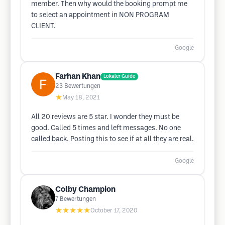
member. Then why would the booking prompt me
to select an appointment in NON PROGRAM
CLIENT.
Google
Farhan Khan
Lokaler Guide
23
Bewertungen
★
May 18, 2021
All 20 reviews are 5 star. I wonder they must be
good. Called 5 times and left messages. No one
called back. Posting this to see if at all they are real.
Google
Colby Champion
7
Bewertungen
★★★★★
October 17, 2020