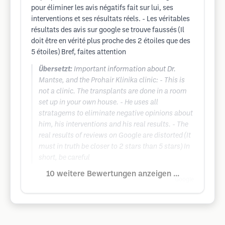
pour éliminer les avis négatifs fait sur lui, ses
interventions et ses résultats réels. - Les véritables
résultats des avis sur google se trouve faussés (Il
doit être en vérité plus proche des 2 étoiles que des
5 étoiles) Bref, faites attention
Übersetzt:
Important information about Dr.
Mantse, and the Prohair Klinika clinic: - This is
not a clinic. The transplants are done in a room
set up in your own house. - He uses all
stratagems to eliminate negative opinions about
him, his interventions and his real results. - The
real results of reviews on Google are distorted (It
must in truth be closer to 2 stars than 5 stars) In
short, be careful
10 weitere Bewertungen anzeigen ...
Google