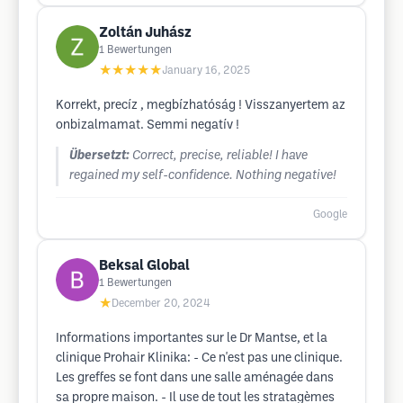
Zoltán Juhász
1
Bewertungen
★★★★★
January 16, 2025
Korrekt, precíz , megbízhatóság ! Visszanyertem az
onbizalmamat. Semmi negatív !
Übersetzt:
Correct, precise, reliable! I have
regained my self-confidence. Nothing negative!
Google
Beksal Global
1
Bewertungen
★
December 20, 2024
Informations importantes sur le Dr Mantse, et la
clinique Prohair Klinika: - Ce n'est pas une clinique.
Les greffes se font dans une salle aménagée dans
sa propre maison. - Il use de tout les stratagèmes