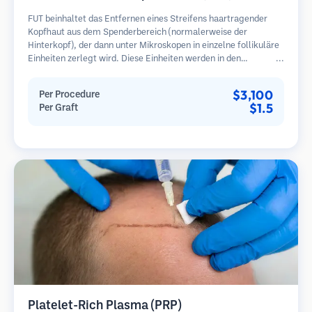
FUT beinhaltet das Entfernen eines Streifens haartragender
Kopfhaut aus dem Spenderbereich (normalerweise der
Hinterkopf), der dann unter Mikroskopen in einzelne follikuläre
Einheiten zerlegt wird. Diese Einheiten werden in den
Empfängerbereich transplantiert. Diese Methode liefert in der
Regel mehr Transplantate in einer Sitzung, hinterlässt jedoch
$3,100
Per Procedure
eine lineare Narbe.
$1.5
Per Graft
Platelet-Rich Plasma (PRP)