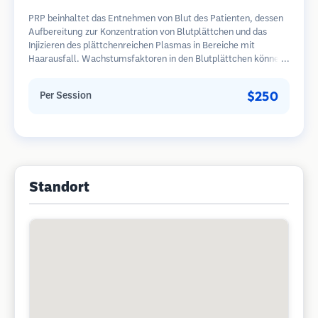
PRP beinhaltet das Entnehmen von Blut des Patienten, dessen
Aufbereitung zur Konzentration von Blutplättchen und das
Injizieren des plättchenreichen Plasmas in Bereiche mit
Haarausfall. Wachstumsfaktoren in den Blutplättchen können
ruhende Follikel stimulieren, die Haardicke verbessern und den
Fortschritt des Haarausfalls verlangsamen. In der Regel sind
$250
Per Session
mehrere Sitzungen erforderlich.
Standort