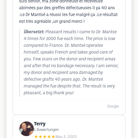
suis senior, ma zone donneuse et receveuse
abimées par des greffes défectueuses il ya 40 ans
.Le Dr Mantsé a réussi les fue malgré ça .Le résultat
est très agréable ,un grand merci !
Übersetzt:
Pleasant results I came to Dr. Mantse
4 times for 1000 fue each time. The price is low
compared to France. Dr. Mantsé operates
himself, speaks French and takes good care of
you. Few scars on the donor and recipient areas
and after that no bandage necessary. I am senior,
my donor and recipient area damaged by
defective grafts 40 years ago. Dr. Mantsé
managed the fue despite that. The result is very
pleasant, a big thank you!
Google
Terry
1
Bewertungen
★★★★★
May 3, 2025