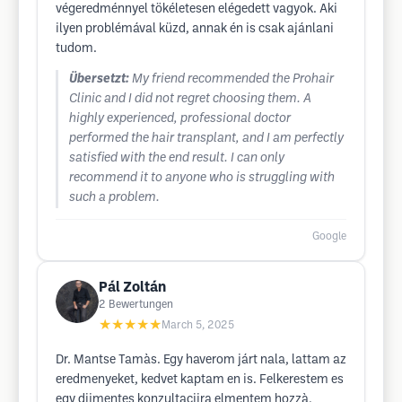
végeredménnyel tökéletesen elégedett vagyok. Aki
ilyen problémával küzd, annak én is csak ajánlani
tudom.
Übersetzt:
My friend recommended the Prohair
Clinic and I did not regret choosing them. A
highly experienced, professional doctor
performed the hair transplant, and I am perfectly
satisfied with the end result. I can only
recommend it to anyone who is struggling with
such a problem.
Google
Pál Zoltán
2
Bewertungen
★★★★★
March 5, 2025
Dr. Mantse Tamàs. Egy haverom járt nala, lattam az
eredmenyeket, kedvet kaptam en is. Felkerestem es
egy dijmentes konzultaciira elmentem hozzà,