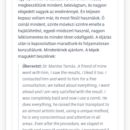
megbeszèltünk mindent, belevàgtam, ès nagyon
elègedett vagyok az eredmènnyel. Èn teljesen
kopasz voltam màr, ès most fèsűt hasznàlok. Ő
csinàl mindent, szinte művèszi szintre emelte a
hajàtültetèst, egyedi mòdszert hasznàl, nagyon
lelkiismeretes ès minden tèren odafigyelő. A eljàràs
utàn is kapcsolatban maradtunk ès folyamatosan
konzultàlunk. Mindenkinek ajànlom. A kèpek
magukèrt beszèlnek:
Übersetzt:
Dr. Mantse Tamàs. A friend of mine
went with him, I saw the results, I liked it too. I
contacted him and went to him for a free
consultation, we talked about everything, I went
ahead and I am very satisfied with the result. I
was completely bald and now I use a comb. He
does everything, he raised the hair transplant to
an almost artistic level, using a unique method,
he is very conscientious and attentive in all
areas. Even after the procedure, we stayed in