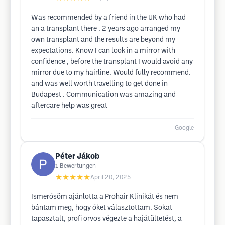
Was recommended by a friend in the UK who had
an a transplant there . 2 years ago arranged my
own transplant and the results are beyond my
expectations. Know I can look in a mirror with
confidence , before the transplant I would avoid any
mirror due to my hairline. Would fully recommend.
and was well worth travelling to get done in
Budapest . Communication was amazing and
aftercare help was great
Google
Péter Jákob
1
Bewertungen
★★★★★
April 20, 2025
Ismerősöm ajánlotta a Prohair Klinikát és nem
bántam meg, hogy őket választottam. Sokat
tapasztalt, profi orvos végezte a hajátültetést, a