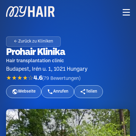
← Zurück zu Kliniken
Prohair Klinika
Hair transplantation clinic
Budapest, Irén u. 1, 1021 Hungary
★★★★☆
4.6
(
79
Bewertungen
)
Webseite
Anrufen
Teilen