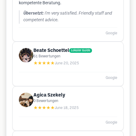
kompetente Beratung.
Übersetzt:
I'm very satisfied. Friendly staff and
competent advice.
Google
Beate Schoettel
Lokaler Guide
61
Bewertungen
★★★★★
June 20, 2025
Google
Agica Szekely
0
Bewertungen
★★★★★
June 18, 2025
Google