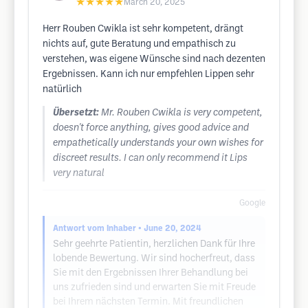
★★★★★
March 20, 2025
Herr Rouben Cwikla ist sehr kompetent, drängt
nichts auf, gute Beratung und empathisch zu
verstehen, was eigene Wünsche sind nach dezenten
Ergebnissen. Kann ich nur empfehlen Lippen sehr
natürlich
Übersetzt:
Mr. Rouben Cwikla is very competent,
doesn't force anything, gives good advice and
empathetically understands your own wishes for
discreet results. I can only recommend it Lips
very natural
Google
Antwort vom Inhaber
• June 20, 2024
Sehr geehrte Patientin, herzlichen Dank für Ihre
lobende Bewertung. Wir sind hocherfreut, dass
Sie mit den Ergebnissen Ihrer Behandlung bei
uns zufrieden sind und erwarten Sie mit Freude
bei Ihrem nächsten Termin. Mit freundlichen