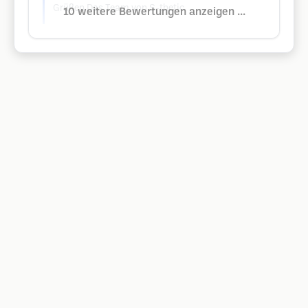
Grüßen Das Team von S-thetic
10 weitere Bewertungen anzeigen ...