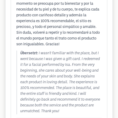
momento se preocupa por tu bienestar y por la
necesidad de tu piel y de tu cuerpo, te explica cada
producto con cariñoso detalle y además la
experiencia es 100% recomendable, el sitio es
precioso, y todo el personal simpático y amable.
Sin duda, volveré a repetir y lo recomendaré a todo
el mundo porque tanto el trato como el producto
son inigualables. Gracias!
Übersetzt:
I wasn't familiar with the place, but I
went because I was given a gift card. I redeemed
it for a facial performed by Isa. From the very
beginning, she cares about your well-being and
the needs of your skin and body. She explains
each product in loving detail. The experience is
100% recommended. The place is beautiful, and
the entire staff is friendly and kind. I will
definitely go back and recommend it to everyone
because both the service and the product are
unmatched. Thank you!