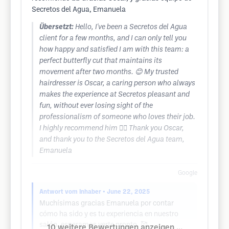
Secretos del Agua, Emanuela
Übersetzt:
Hello, I've been a Secretos del Agua
client for a few months, and I can only tell you
how happy and satisfied I am with this team: a
perfect butterfly cut that maintains its
movement after two months. 😊 My trusted
hairdresser is Oscar, a caring person who always
makes the experience at Secretos pleasant and
fun, without ever losing sight of the
professionalism of someone who loves their job.
I highly recommend him 🙂‍↕️ Thank you Oscar,
and thank you to the Secretos del Agua team,
Emanuela
Google
Antwort vom Inhaber
• June 22, 2025
Muchísimas gracias Emanuela por contar
cómo ha sido y es tu experiencia en nuestro
salón, esperamos verte pronto. 🥰
10 weitere Bewertungen anzeigen ...