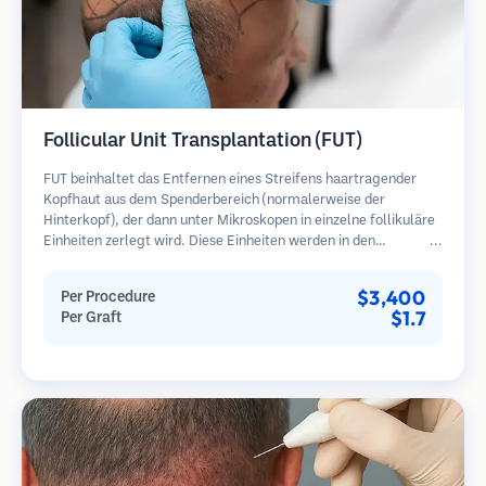
Follicular Unit Transplantation (FUT)
FUT beinhaltet das Entfernen eines Streifens haartragender
Kopfhaut aus dem Spenderbereich (normalerweise der
Hinterkopf), der dann unter Mikroskopen in einzelne follikuläre
Einheiten zerlegt wird. Diese Einheiten werden in den
Empfängerbereich transplantiert. Diese Methode liefert in der
Regel mehr Transplantate in einer Sitzung, hinterlässt jedoch
$3,400
Per Procedure
eine lineare Narbe.
$1.7
Per Graft