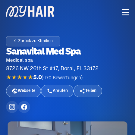
← Zurück zu Kliniken
Sanavital Med Spa
Medical spa
8726 NW 26th St #17, Doral, FL 33172
★★★★★
5.0
(
470
Bewertungen
)
Webseite
Anrufen
Teilen