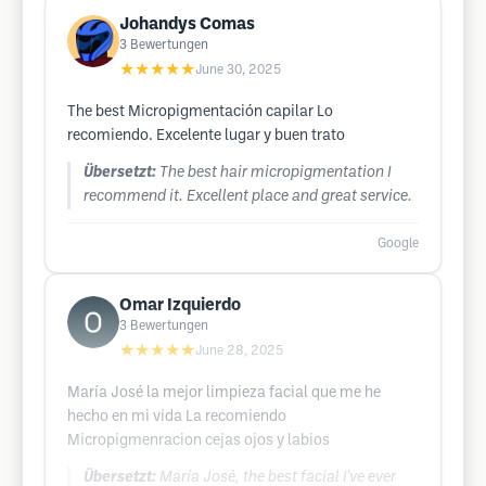
Johandys Comas
3
Bewertungen
★★★★★
June 30, 2025
The best Micropigmentación capilar Lo
recomiendo. Excelente lugar y buen trato
Übersetzt:
The best hair micropigmentation I
recommend it. Excellent place and great service.
Google
Omar Izquierdo
3
Bewertungen
★★★★★
June 28, 2025
María José la mejor limpieza facial que me he
hecho en mi vida La recomiendo
Micropigmenracion cejas ojos y labios
Übersetzt:
María José, the best facial I've ever