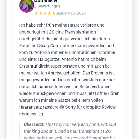
Dominik N
2
Bewertungen
★★★★★
January 10, 2025
Ich habe sehr früh meine Haare verloren und
unüberlegt mit 20 eine Transplantation
durchgeführt die nicht gut verlief. Ich bin durch
Zufall auf ScalpCare aufmerksam geworden und
kam zu Antonio mit einer unnatürlichen Haarlinie
und einer Halbglatze. Antonio hat mich beim
Erstanruf direkt super beraten und mir auch bei
meiner weiten Anreise geholfen. Das Ergebnis ist
mega geworden und ich bin ihm wirklich dankbar
dafür. Ich habe seitdem viel an Selbstvertrauen
wieder zurückgewonnen und muss jetzt oft erklären
warum ich mir eine Glatze bei einem vollen
Haaransatz rassiere 😂 Sorry für die späte Review
übrigens. Lg
Übersetzt:
I lost my hair very early and, without
thinking about it, had a hair transplant at 20,
which didn't go well. I discovered ScalpCare by