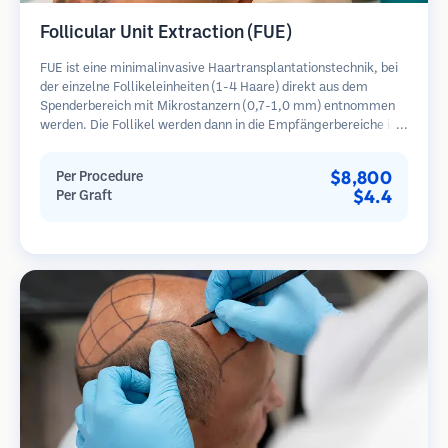
Follicular Unit Extraction (FUE)
FUE ist eine minimalinvasive Haartransplantationstechnik, bei
der einzelne Follikeleinheiten (1-4 Haare) direkt aus dem
Spenderbereich mit Mikrostanzern (0,7-1,0 mm) entnommen
werden. Die Follikel werden dann in die Empfängerbereiche in
kahlen Zonen implantiert. Diese Methode hinterlässt winzige,
kaum sichtbare Narben und ermöglicht eine schnellere Heilung
$8,800
Per Procedure
im Vergleich zu Streifenentnahmemethoden.
$4.4
Per Graft