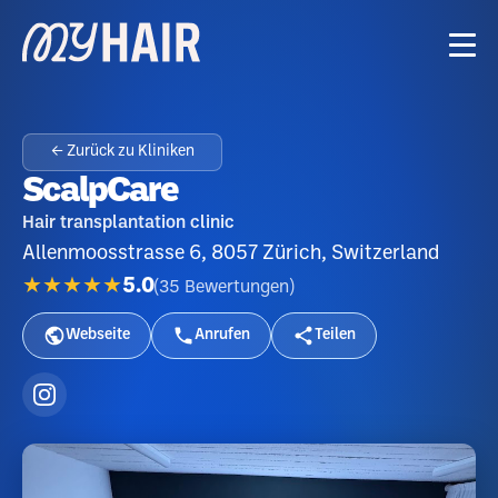
← Zurück zu Kliniken
ScalpCare
Hair transplantation clinic
Allenmoosstrasse 6, 8057 Zürich, Switzerland
★★★★★
5.0
(
35
Bewertungen
)
Webseite
Anrufen
Teilen