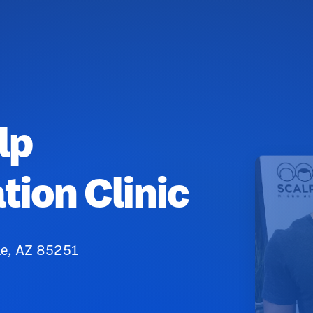
lp
ion Clinic
le, AZ 85251