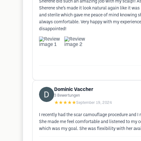
Sherene did such an amazing job with my scalp!! As I
Sherene she’s made it look natural again like it wa
and sterile which gave me peace of mind knowing she
always comfortable. Very happy with my experience
disappointed!
Dominic Vaccher
3
Bewertungen
★★★★★
September 19, 2024
I recently had the scar camouflage procedure and I m
She made me feel comfortable and listened to my con
which was my goal. She was flexibility with her ava