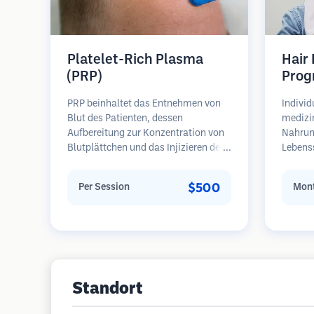
Platelet-Rich Plasma
Hair
(PRP)
Prog
PRP beinhaltet das Entnehmen von
Individ
Blut des Patienten, dessen
medizi
Aufbereitung zur Konzentration von
Nahrun
Blutplättchen und das Injizieren des
Lebens
plättchenreichen Plasmas in
regelm
Bereiche mit Haarausfall.
Patient
$500
Per Session
Mont
Wachstumsfaktoren in den
Haarau
Blutplättchen können ruhende
Schwerp
Follikel stimulieren, die Haardicke
Wieder
verbessern und den Fortschritt des
Haarausfalls verlangsamen. In der
Regel sind mehrere Sitzungen
erforderlich.
Standort