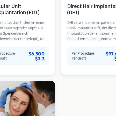
cular Unit
Direct Hair Implanta
splantation (FUT)
(DHI)
nhaltet das Entfernen eines
DHI verwendet einen patentier
ens haartragender Kopfhaut
Choi-Implantierstift, der die d
m Spenderbereich
Implantation der entnommen
erweise der Hinterkopf), der
Follikel ermöglicht, ohne vorh
ter Mikroskopen in einzelne
Empfängerstätten zu schaffen
läre Einheiten zerlegt wird.
Technik bietet eine präzisere
$6,500
$97,
Procedure
Per Procedure
inheiten werden in den
Kontrolle über Tiefe, Richtun
$3.3
Graft
Per Graft
erbereich transplantiert.
Winkel der implantierten Haa
ethode liefert in der Regel
kann potenziell dichtere Erge
ansplantate in einer Sitzung,
und eine schnellere Heilung bi
ässt jedoch eine lineare Narbe.