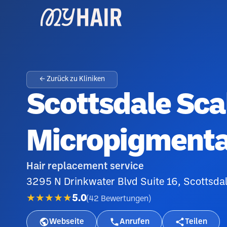
← Zurück zu Kliniken
Scottsdale Sca
Micropigmentat
Hair replacement service
3295 N Drinkwater Blvd Suite 16, Scottsda
★★★★★
5.0
(
42
Bewertungen
)
Webseite
Anrufen
Teilen