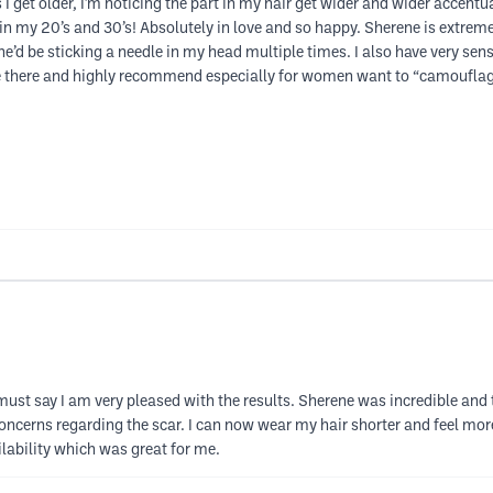
 get older, I’m noticing the part in my hair get wider and wider accentu
s in my 20’s and 30’s! Absolutely in love and so happy. Sherene is extr
’d be sticking a needle in my head multiple times. I also have very sens
 there and highly recommend especially for women want to “camouflage”
ust say I am very pleased with the results. Sherene was incredible and t
cerns regarding the scar. I can now wear my hair shorter and feel more 
ilability which was great for me.