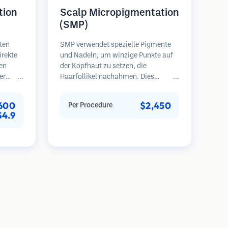
tion
Scalp Micropigmentation
(SMP)
ten
SMP verwendet spezielle Pigmente
irekte
und Nadeln, um winzige Punkte auf
en
der Kopfhaut zu setzen, die
er
Haarfollikel nachahmen. Dies
. Diese
erzeugt die Illusion eines volleren
Haarschopfes oder eines kurz
600
$2,450
Per Procedure
g und
rasierten Kopfes. Das Verfahren
$4.9
re und
erfordert 2-4 Sitzungen und die
bnisse
Ergebnisse können 3-5 Jahre halten,
eten.
bevor Nachbesserungen erforderlich
sind.