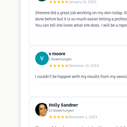
★★★★★
January 19, 2025
Sherene did a great job working on my skin today. S
done before but it is so much easier letting a prof
You can tell she loves what she does. I will be a rep
v moore
1
Bewertungen
★★★★★
December 10, 2024
I couldn’t be happier with my results from my sess
Holly Sandner
13
Bewertungen
★★★★★
November 1, 2024