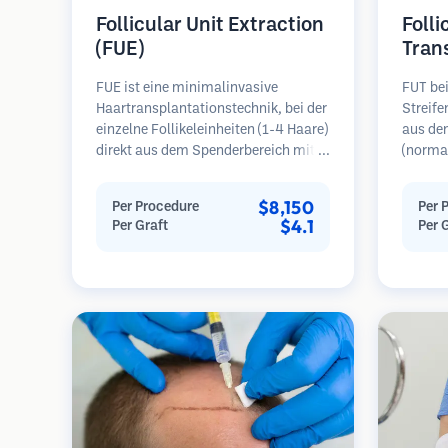
Follicular Unit Extraction
Folli
(FUE)
Tran
FUE ist eine minimalinvasive
FUT bei
Haartransplantationstechnik, bei der
Streif
einzelne Follikeleinheiten (1-4 Haare)
aus de
direkt aus dem Spenderbereich mit
(normal
Mikrostanzern (0,7-1,0 mm)
dann un
entnommen werden. Die Follikel
folliku
$8,150
Per Procedure
Per 
werden dann in die
Diese E
$4.1
Per Graft
Per 
Empfängerbereiche in kahlen Zonen
Empfäng
implantiert. Diese Methode
Diese M
hinterlässt winzige, kaum sichtbare
mehr Tr
Narben und ermöglicht eine
hinterl
schnellere Heilung im Vergleich zu
Streifenentnahmemethoden.