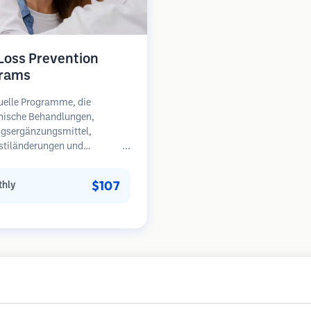
 Loss Prevention
rams
uelle Programme, die
nische Behandlungen,
gsergänzungsmittel,
stiländerungen und
äßige Überwachung für
en in frühen Stadien des
$107
hly
sfalls kombinieren.
unkt auf Prävention statt
herstellung.