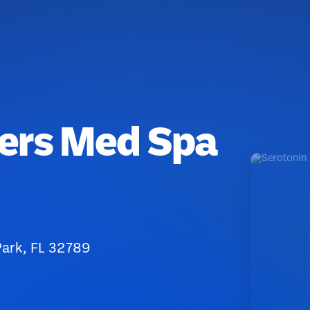
ters Med Spa
Park, FL 32789