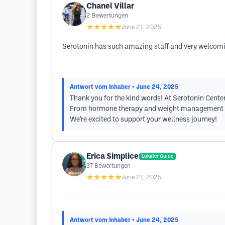
Chanel Villar
2
Bewertungen
★★★★★
June 21, 2025
Serotonin has such amazing staff and very welcomin
Antwort vom Inhaber
• June 24, 2025
Thank you for the kind words! At Serotonin Cente
From hormone therapy and weight management to a
We’re excited to support your wellness journey!
Erica Simplice
Lokaler Guide
37
Bewertungen
★★★★★
June 21, 2025
Antwort vom Inhaber
• June 24, 2025