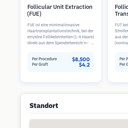
Follicular Unit Extraction
Folli
(FUE)
Tran
FUE ist eine minimalinvasive
FUT bei
Haartransplantationstechnik, bei der
Streif
einzelne Follikeleinheiten (1-4 Haare)
aus de
direkt aus dem Spenderbereich mit
(normal
Mikrostanzern (0,7-1,0 mm)
dann un
entnommen werden. Die Follikel
folliku
$8,500
Per Procedure
Per 
werden dann in die
Diese E
$4.2
Per Graft
Per 
Empfängerbereiche in kahlen Zonen
Empfäng
implantiert. Diese Methode
Diese M
hinterlässt winzige, kaum sichtbare
mehr Tr
Narben und ermöglicht eine
hinterl
schnellere Heilung im Vergleich zu
Streifenentnahmemethoden.
Standort