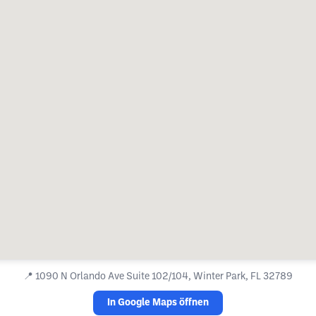
📍
1090 N Orlando Ave Suite 102/104, Winter Park, FL 32789
In Google Maps öffnen