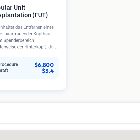
cular Unit
splantation (FUT)
nhaltet das Entfernen eines
ens haartragender Kopfhaut
m Spenderbereich
erweise der Hinterkopf), der
ter Mikroskopen in einzelne
läre Einheiten zerlegt wird.
$6,800
Procedure
inheiten werden in den
$3.4
Graft
erbereich transplantiert.
ethode liefert in der Regel
ansplantate in einer Sitzung,
ässt jedoch eine lineare Narbe.