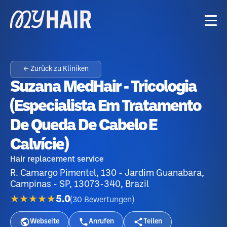
← Zurück zu Kliniken
Suzana MedHair - Tricologia
(especialista Em Tratamento
De Queda De Cabelo E
Calvície)
Hair replacement service
R. Camargo Pimentel, 130 - Jardim Guanabara,
Campinas - SP, 13073-340, Brazil
★★★★★
5.0
(
30
Bewertungen
)
Webseite
Anrufen
Teilen