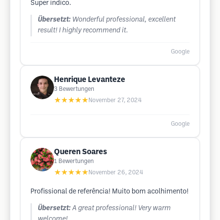
Super indico.
Übersetzt:
Wonderful professional, excellent
result! I highly recommend it.
Google
Henrique Levanteze
3
Bewertungen
★★★★★
November 27, 2024
Google
Queren Soares
1
Bewertungen
★★★★★
November 26, 2024
Profissional de referência! Muito bom acolhimento!
Übersetzt:
A great professional! Very warm
welcome!