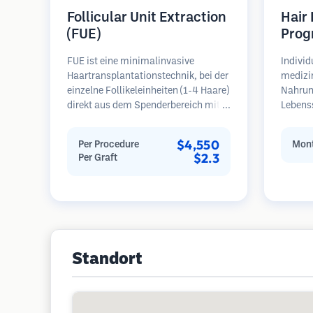
Follicular Unit Extraction
Hair
(FUE)
Prog
FUE ist eine minimalinvasive
Individ
Haartransplantationstechnik, bei der
medizi
einzelne Follikeleinheiten (1-4 Haare)
Nahrun
direkt aus dem Spenderbereich mit
Lebens
Mikrostanzern (0,7-1,0 mm)
regelm
entnommen werden. Die Follikel
Patient
$4,550
Per Procedure
Mont
werden dann in die
Haarau
$2.3
Per Graft
Empfängerbereiche in kahlen Zonen
Schwerp
implantiert. Diese Methode
Wieder
hinterlässt winzige, kaum sichtbare
Narben und ermöglicht eine
schnellere Heilung im Vergleich zu
Streifenentnahmemethoden.
Standort