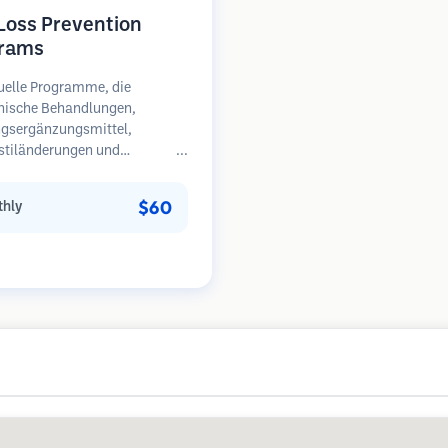
 Loss Prevention
rams
uelle Programme, die
nische Behandlungen,
gsergänzungsmittel,
stiländerungen und
äßige Überwachung für
en in frühen Stadien des
$60
hly
sfalls kombinieren.
unkt auf Prävention statt
herstellung.