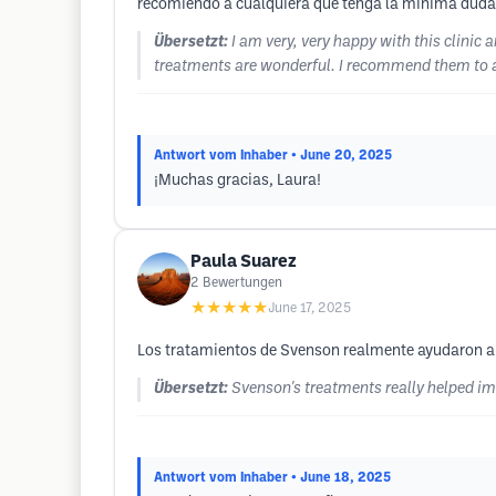
recomiendo a cualquiera que tenga la mínima duda ,
Übersetzt:
I am very, very happy with this clinic 
treatments are wonderful. I recommend them to an
Antwort vom Inhaber
• June 20, 2025
¡Muchas gracias, Laura!
Paula Suarez
2
Bewertungen
★★★★★
June 17, 2025
Los tratamientos de Svenson realmente ayudaron a 
Übersetzt:
Svenson's treatments really helped imp
Antwort vom Inhaber
• June 18, 2025