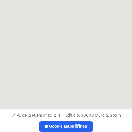
📍
Pl. de la Fuensanta, 2, 1º - Edificio, 30008 Murcia, Spain
In Google Maps öffnen