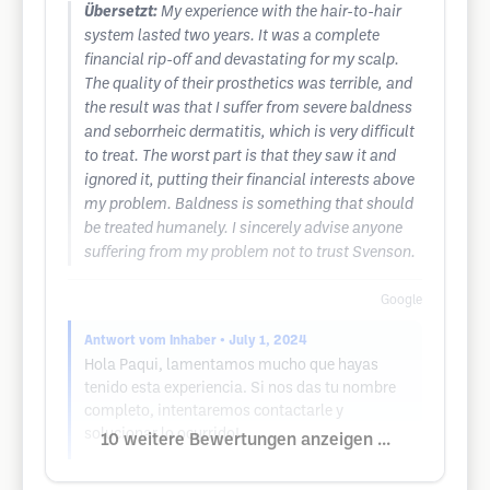
Übersetzt:
My experience with the hair-to-hair
system lasted two years. It was a complete
financial rip-off and devastating for my scalp.
The quality of their prosthetics was terrible, and
the result was that I suffer from severe baldness
and seborrheic dermatitis, which is very difficult
to treat. The worst part is that they saw it and
ignored it, putting their financial interests above
my problem. Baldness is something that should
be treated humanely. I sincerely advise anyone
suffering from my problem not to trust Svenson.
Google
Antwort vom Inhaber
• July 1, 2024
Hola Paqui, lamentamos mucho que hayas
tenido esta experiencia. Si nos das tu nombre
completo, intentaremos contactarle y
solucionar lo ocurrido!
10 weitere Bewertungen anzeigen ...