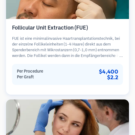
Follicular Unit Extraction (FUE)
FUE ist eine minimalinvasive Haartransplantationstechnik, bei
der einzelne Follikeleinheiten (1-4 Haare) direkt aus dem
Spenderbereich mit Mikrostanzern (0,7-1,0 mm) entnommen
werden. Die Follikel werden dann in die Empfängerbereiche in
kahlen Zonen implantiert. Diese Methode hinterlässt winzige,
kaum sichtbare Narben und ermöglicht eine schnellere Heilung
$4,400
Per Procedure
im Vergleich zu Streifenentnahmemethoden.
$2.2
Per Graft