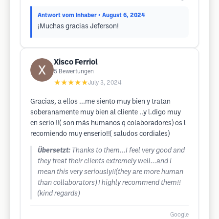
Antwort vom Inhaber
• August 6, 2024
¡Muchas gracias Jeferson!
Xisco Ferriol
5
Bewertungen
★★★★★
July 3, 2024
Gracias, a ellos ...me siento muy bien y tratan
soberanamente muy bien al cliente ..y l.digo muy
en serio !!( son más humanos q colaboradores) os l
recomiendo muy enserio!!( saludos cordiales)
Übersetzt:
Thanks to them...I feel very good and
they treat their clients extremely well...and I
mean this very seriously!!(they are more human
than collaborators) I highly recommend them!!
(kind regards)
Google