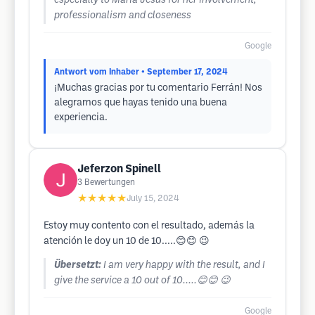
especially to María Jesús for her involvement,
professionalism and closeness
Google
Antwort vom Inhaber
• September 17, 2024
¡Muchas gracias por tu comentario Ferrán! Nos
alegramos que hayas tenido una buena
experiencia.
Jeferzon Spinell
3
Bewertungen
★★★★★
July 15, 2024
Estoy muy contento con el resultado, además la
atención le doy un 10 de 10.....😊😊 😉
Übersetzt:
I am very happy with the result, and I
give the service a 10 out of 10.....😊😊 😉
Google