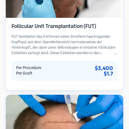
Follicular Unit Transplantation (FUT)
FUT beinhaltet das Entfernen eines Streifens haartragender
Kopfhaut aus dem Spenderbereich (normalerweise der
Hinterkopf), der dann unter Mikroskopen in einzelne follikuläre
Einheiten zerlegt wird. Diese Einheiten werden in den
Empfängerbereich transplantiert. Diese Methode liefert in der
Regel mehr Transplantate in einer Sitzung, hinterlässt jedoch
$3,400
Per Procedure
eine lineare Narbe.
$1.7
Per Graft