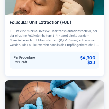
Follicular Unit Extraction (FUE)
FUE ist eine minimalinvasive Haartransplantationstechnik, bei
der einzelne Follikeleinheiten (1-4 Haare) direkt aus dem
Spenderbereich mit Mikrostanzern (0,7-1,0 mm) entnommen
werden. Die Follikel werden dann in die Empfängerbereiche in
kahlen Zonen implantiert. Diese Methode hinterlässt winzige,
kaum sichtbare Narben und ermöglicht eine schnellere Heilung
$4,300
Per Procedure
im Vergleich zu Streifenentnahmemethoden.
$2.1
Per Graft