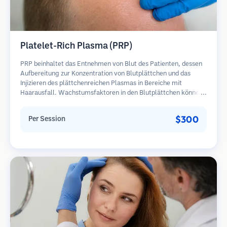
Platelet-Rich Plasma (PRP)
PRP beinhaltet das Entnehmen von Blut des Patienten, dessen
Aufbereitung zur Konzentration von Blutplättchen und das
Injizieren des plättchenreichen Plasmas in Bereiche mit
Haarausfall. Wachstumsfaktoren in den Blutplättchen können
ruhende Follikel stimulieren, die Haardicke verbessern und den
Fortschritt des Haarausfalls verlangsamen. In der Regel sind
$300
Per Session
mehrere Sitzungen erforderlich.