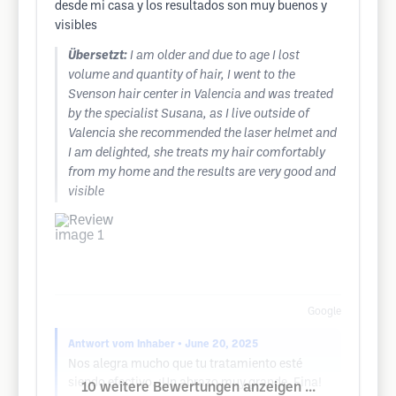
desde mi casa y los resultados son muy buenos y
visibles
Übersetzt:
I am older and due to age I lost
volume and quantity of hair, I went to the
Svenson hair center in Valencia and was treated
by the specialist Susana, as I live outside of
Valencia she recommended the laser helmet and
I am delighted, she treats my hair comfortably
from my home and the results are very good and
visible
Google
Antwort vom Inhaber
• June 20, 2025
Nos alegra mucho que tu tratamiento esté
siendo efectivo. ¡Un abrazo muy grande, Fina!
10 weitere Bewertungen anzeigen ...