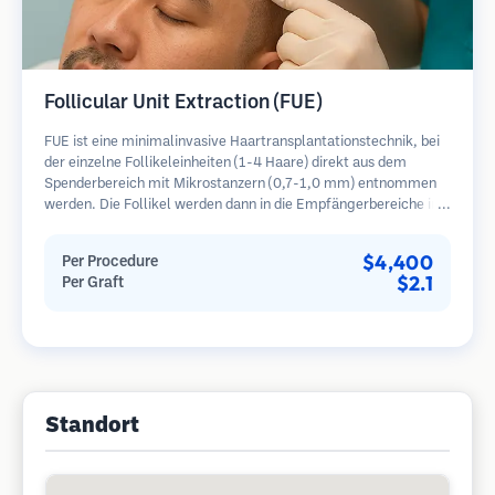
Follicular Unit Extraction (FUE)
FUE ist eine minimalinvasive Haartransplantationstechnik, bei
der einzelne Follikeleinheiten (1-4 Haare) direkt aus dem
Spenderbereich mit Mikrostanzern (0,7-1,0 mm) entnommen
werden. Die Follikel werden dann in die Empfängerbereiche in
kahlen Zonen implantiert. Diese Methode hinterlässt winzige,
kaum sichtbare Narben und ermöglicht eine schnellere Heilung
$4,400
Per Procedure
im Vergleich zu Streifenentnahmemethoden.
$2.1
Per Graft
Standort