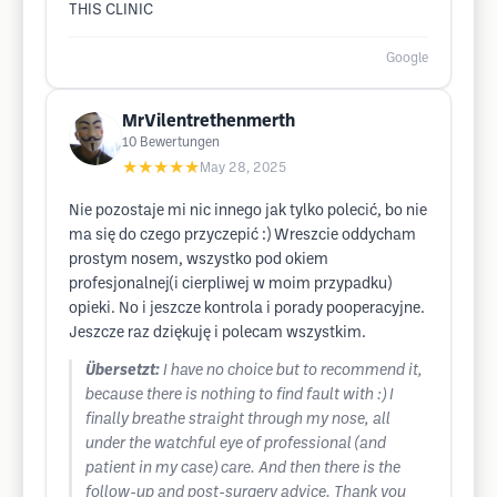
THIS CLINIC
Google
MrVilentrethenmerth
10
Bewertungen
★★★★★
May 28, 2025
Nie pozostaje mi nic innego jak tylko polecić, bo nie
ma się do czego przyczepić :) Wreszcie oddycham
prostym nosem, wszystko pod okiem
profesjonalnej(i cierpliwej w moim przypadku)
opieki. No i jeszcze kontrola i porady pooperacyjne.
Jeszcze raz dziękuję i polecam wszystkim.
Übersetzt:
I have no choice but to recommend it,
because there is nothing to find fault with :) I
finally breathe straight through my nose, all
under the watchful eye of professional (and
patient in my case) care. And then there is the
follow-up and post-surgery advice. Thank you