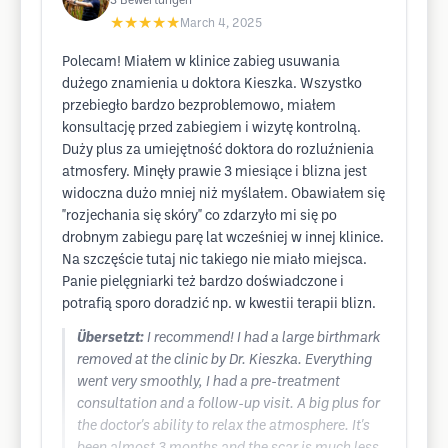
3
Bewertungen
★★★★★
March 4, 2025
Polecam! Miałem w klinice zabieg usuwania
dużego znamienia u doktora Kieszka. Wszystko
przebiegło bardzo bezproblemowo, miałem
konsultację przed zabiegiem i wizytę kontrolną.
Duży plus za umiejętność doktora do rozluźnienia
atmosfery. Minęły prawie 3 miesiące i blizna jest
widoczna dużo mniej niż myślałem. Obawiałem się
"rozjechania się skóry" co zdarzyło mi się po
drobnym zabiegu parę lat wcześniej w innej klinice.
Na szczęście tutaj nic takiego nie miało miejsca.
Panie pielęgniarki też bardzo doświadczone i
potrafią sporo doradzić np. w kwestii terapii blizn.
Übersetzt:
I recommend! I had a large birthmark
removed at the clinic by Dr. Kieszka. Everything
went very smoothly, I had a pre-treatment
consultation and a follow-up visit. A big plus for
the doctor's ability to relax the atmosphere. It's