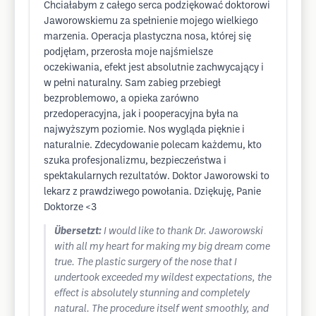
Chciałabym z całego serca podziękować doktorowi
Jaworowskiemu za spełnienie mojego wielkiego
marzenia. Operacja plastyczna nosa, której się
podjęłam, przerosła moje najśmielsze
oczekiwania, efekt jest absolutnie zachwycający i
w pełni naturalny. Sam zabieg przebiegł
bezproblemowo, a opieka zarówno
przedoperacyjna, jak i pooperacyjna była na
najwyższym poziomie. Nos wygląda pięknie i
naturalnie. Zdecydowanie polecam każdemu, kto
szuka profesjonalizmu, bezpieczeństwa i
spektakularnych rezultatów. Doktor Jaworowski to
lekarz z prawdziwego powołania. Dziękuję, Panie
Doktorze <3
Übersetzt:
I would like to thank Dr. Jaworowski
with all my heart for making my big dream come
true. The plastic surgery of the nose that I
undertook exceeded my wildest expectations, the
effect is absolutely stunning and completely
natural. The procedure itself went smoothly, and