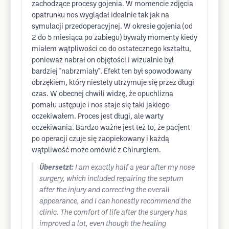
zachodzące procesy gojenia. W momencie zdjęcia
opatrunku nos wyglądał idealnie tak jak na
symulacji przedoperacyjnej. W okresie gojenia (od
2 do 5 miesiąca po zabiegu) bywały momenty kiedy
miałem wątpliwości co do ostatecznego kształtu,
ponieważ nabrał on objętości i wizualnie był
bardziej "nabrzmiały". Efekt ten był spowodowany
obrzękiem, który niestety utrzymuje się przez długi
czas. W obecnej chwili widzę, że opuchlizna
pomału ustępuje i nos staje się taki jakiego
oczekiwałem. Proces jest długi, ale warty
oczekiwania. Bardzo ważne jest też to, że pacjent
po operacji czuje się zaopiekowany i każdą
wątpliwość może omówić z Chirurgiem.
Übersetzt:
I am exactly half a year after my nose
surgery, which included repairing the septum
after the injury and correcting the overall
appearance, and I can honestly recommend the
clinic. The comfort of life after the surgery has
improved a lot, even though the healing