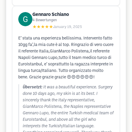
Gennaro Schiano
4
Bewertungen
★★★★★
January 19, 2025
E’ stata una esperienza bellissima. Intervento fatto
10gg fa’,la mia cute è al top. Ringrazio di vero cuore
il referente Italia,GianMarco Polistena,il referente
Napoli Gennaro Lupo,tutto il team medico turco di
EuroIstanbul, e’ soprattutto la ragazza interprete in
lingua turca/Italiano. Tutto organizzato molto
bene. Grazie grazie grazie 😍😍😍😍😍😍!
Übersetzt:
It was a beautiful experience. Surgery
done 10 days ago, my skin is at its best. I
sincerely thank the Italy representative,
GianMarco Polistena, the Naples representative
Gennaro Lupo, the entire Turkish medical team of
EuroIstanbul, and above all the girl who
interprets the Turkish/Italian language.