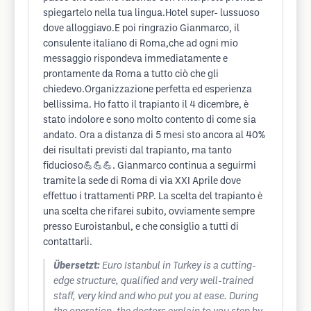
spiegartelo nella tua lingua.Hotel super- lussuoso
dove alloggiavo.E poi ringrazio Gianmarco, il
consulente italiano di Roma,che ad ogni mio
messaggio rispondeva immediatamente e
prontamente da Roma a tutto ciò che gli
chiedevo.Organizzazione perfetta ed esperienza
bellissima. Ho fatto il trapianto il 4 dicembre, è
stato indolore e sono molto contento di come sia
andato. Ora a distanza di 5 mesi sto ancora al 40%
dei risultati previsti dal trapianto, ma tanto
fiducioso💪💪💪. Gianmarco continua a seguirmi
tramite la sede di Roma di via XXI Aprile dove
effettuo i trattamenti PRP. La scelta del trapianto è
una scelta che rifarei subito, ovviamente sempre
presso Euroistanbul, e che consiglio a tutti di
contattarli.
Übersetzt:
Euro Istanbul in Turkey is a cutting-
edge structure, qualified and very well-trained
staff, very kind and who put you at ease. During