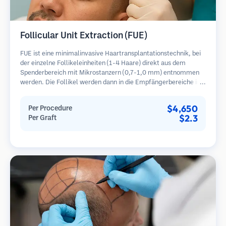
Follicular Unit Extraction (FUE)
FUE ist eine minimalinvasive Haartransplantationstechnik, bei
der einzelne Follikeleinheiten (1-4 Haare) direkt aus dem
Spenderbereich mit Mikrostanzern (0,7-1,0 mm) entnommen
werden. Die Follikel werden dann in die Empfängerbereiche in
kahlen Zonen implantiert. Diese Methode hinterlässt winzige,
kaum sichtbare Narben und ermöglicht eine schnellere Heilung
$4,650
Per Procedure
im Vergleich zu Streifenentnahmemethoden.
$2.3
Per Graft