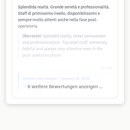
Splendida realtà. Grande serietà e professionalità.
Staff di primissimo livello, disponibilissimi e
sempre molto attenti anche nella fase post-
operatoria.
Übersetzt:
Splendid reality. Great seriousness
and professionalism. Top level staff, extremely
helpful and always very attentive even in the
post-operative phase.
Google
Antwort vom Inhaber
• January 18, 2025
Grazie Ciro
6 weitere Bewertungen anzeigen ...