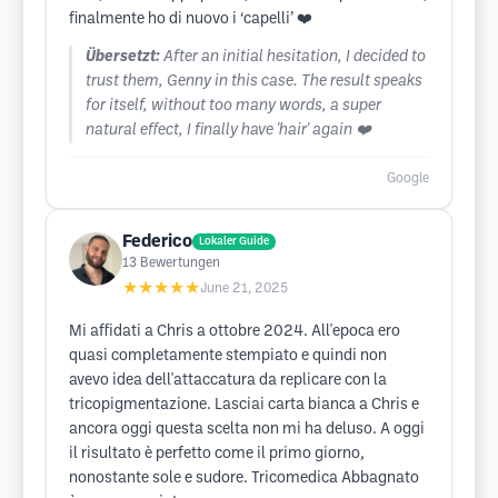
finalmente ho di nuovo i ‘capelli’ ❤️
Übersetzt:
After an initial hesitation, I decided to
trust them, Genny in this case. The result speaks
for itself, without too many words, a super
natural effect, I finally have 'hair' again ❤️
Google
Federico
Lokaler Guide
13
Bewertungen
★★★★★
June 21, 2025
Mi affidati a Chris a ottobre 2024. All'epoca ero
quasi completamente stempiato e quindi non
avevo idea dell'attaccatura da replicare con la
tricopigmentazione. Lasciai carta bianca a Chris e
ancora oggi questa scelta non mi ha deluso. A oggi
il risultato è perfetto come il primo giorno,
nonostante sole e sudore. Tricomedica Abbagnato