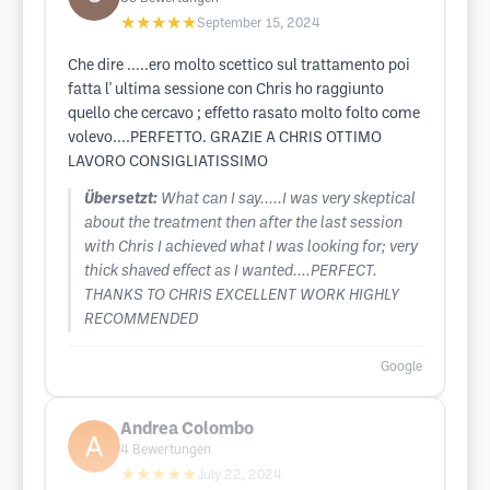
★★★★★
September 15, 2024
Che dire .....ero molto scettico sul trattamento poi
fatta l' ultima sessione con Chris ho raggiunto
quello che cercavo ; effetto rasato molto folto come
volevo....PERFETTO. GRAZIE A CHRIS OTTIMO
LAVORO CONSIGLIATISSIMO
Übersetzt:
What can I say.....I was very skeptical
about the treatment then after the last session
with Chris I achieved what I was looking for; very
thick shaved effect as I wanted....PERFECT.
THANKS TO CHRIS EXCELLENT WORK HIGHLY
RECOMMENDED
Google
Andrea Colombo
4
Bewertungen
★★★★★
July 22, 2024