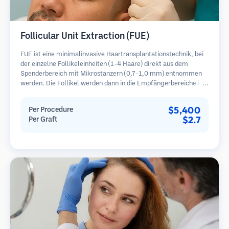
Follicular Unit Extraction (FUE)
FUE ist eine minimalinvasive Haartransplantationstechnik, bei
der einzelne Follikeleinheiten (1-4 Haare) direkt aus dem
Spenderbereich mit Mikrostanzern (0,7-1,0 mm) entnommen
werden. Die Follikel werden dann in die Empfängerbereiche in
kahlen Zonen implantiert. Diese Methode hinterlässt winzige,
kaum sichtbare Narben und ermöglicht eine schnellere Heilung
$5,400
Per Procedure
im Vergleich zu Streifenentnahmemethoden.
$2.7
Per Graft