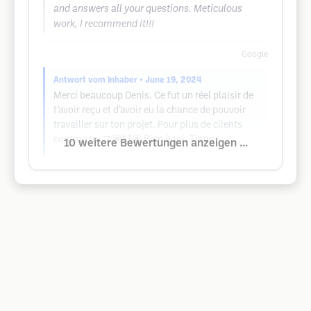
and answers all your questions. Meticulous
work, I recommend it!!!
Google
Antwort vom Inhaber
• June 19, 2024
Merci beaucoup Denis. Ce fut un réel plaisir de
t’avoir reçu et d’avoir eu la chance de pouvoir
travailler sur ton projet. Pour plus de clients
comme toi 🤝🏽🙌🏽 Bien à toi, Tiago
10 weitere Bewertungen anzeigen ...