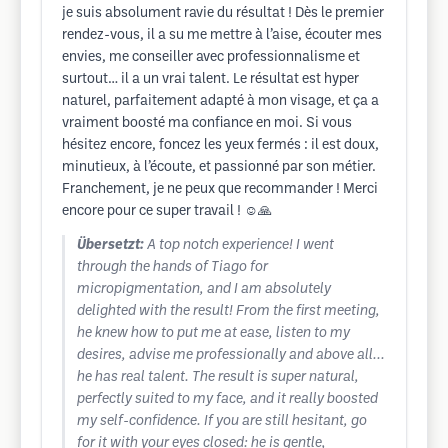
je suis absolument ravie du résultat ! Dès le premier
rendez-vous, il a su me mettre à l’aise, écouter mes
envies, me conseiller avec professionnalisme et
surtout… il a un vrai talent. Le résultat est hyper
naturel, parfaitement adapté à mon visage, et ça a
vraiment boosté ma confiance en moi. Si vous
hésitez encore, foncez les yeux fermés : il est doux,
minutieux, à l’écoute, et passionné par son métier.
Franchement, je ne peux que recommander ! Merci
encore pour ce super travail ! ☺️🙏
Übersetzt:
A top notch experience! I went
through the hands of Tiago for
micropigmentation, and I am absolutely
delighted with the result! From the first meeting,
he knew how to put me at ease, listen to my
desires, advise me professionally and above all...
he has real talent. The result is super natural,
perfectly suited to my face, and it really boosted
my self-confidence. If you are still hesitant, go
for it with your eyes closed: he is gentle,