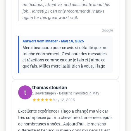
meticulous, attentive, and passionate about his
job. Honestly, I can only recommend! Thanks
again for this great work! ☺️🙏
Google
Antwort vom Inhaber
• May 14, 2025
Merci beaucoup pour ce avis si détaillé que me
touche énormément. C’est pour des messages
et réactions comme ça que je fais et j’aime ce
que fais. Milles merci 🙏🏼 Bien à vous, Tiago
thomas stourlan
1
Bewertungen
• Besucht imVisited in May
★★★★★
May 12, 2025
Excellente expérience ! Tiago a changé ma vie car
très complexée par ma chevelure clairsemée depuis
de nombreuses années…Aujourd’hui, je me sens
différente et beaucoup mieux dans ma peau ! Il est