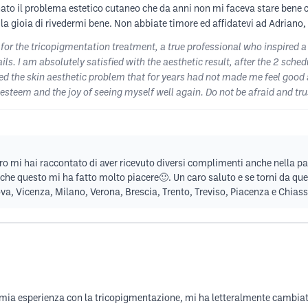
ato il problema estetico cutaneo che da anni non mi faceva stare bene c
la gioia di rivedermi bene. Non abbiate timore ed affidatevi ad Adriano
ic for the tricopigmentation treatment, a true professional who inspired a
ls. I am absolutely satisfied with the aesthetic result, after the 2 sched
ated the skin aesthetic problem that for years had not made me feel goo
-esteem and the joy of seeing myself well again. Do not be afraid and tr
ltro mi hai raccontato di aver ricevuto diversi complimenti anche nella p
che questo mi ha fatto molto piacere🙂. Un caro saluto e se torni da quest
a, Vicenza, Milano, Verona, Brescia, Trento, Treviso, Piacenza e Chias
ia esperienza con la tricopigmentazione, mi ha letteralmente cambiato l