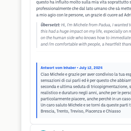
questo ha influito molto sulla mia vita soprattutto
professionalmente che dal lato umano che sà mettert
a mio agio con le persone, un grazie di cuore ad Adr
Übersetzt:
Hi, I'm Michele from Padua, I wanted t
this had a huge impact on my life, especially on 
on the human side who knows how to immediately pu
and I'm comfortable with people, a heartfelt than
Antwort vom Inhaber
• July 12, 2024
Ciao Michele e grazie per aver condiviso la tua e
sensazioni di cui parli ed è per questo che abbia
seconda e ultima seduta di tricopigmentazione, segu
realistico e duraturo negli anni, anche per le per
particolarmente piacere, anche perchè in un caso c
Un caro saluto Michele e se torni da queste parti
Brescia, Trento, Treviso, Piacenza e Chiasso