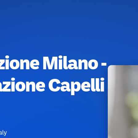
ione Milano -
ione Capelli
aly