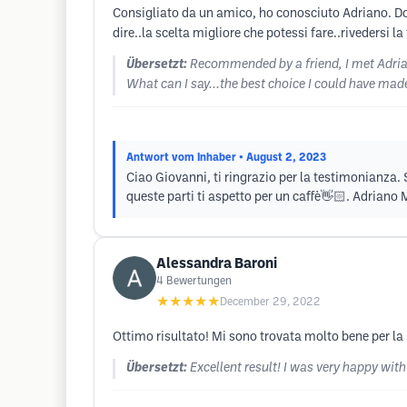
Consigliato da un amico, ho conosciuto Adriano. D
dire..la scelta migliore che potessi fare..rivedersi l
Übersetzt:
Recommended by a friend, I met Adrian
What can I say...the best choice I could have made
Antwort vom Inhaber
• August 2, 2023
Ciao Giovanni, ti ringrazio per la testimonianza. 
queste parti ti aspetto per un caffè👋🏻. Adriano
Alessandra Baroni
4
Bewertungen
★★★★★
December 29, 2022
Ottimo risultato! Mi sono trovata molto bene per la
Übersetzt:
Excellent result! I was very happy wit