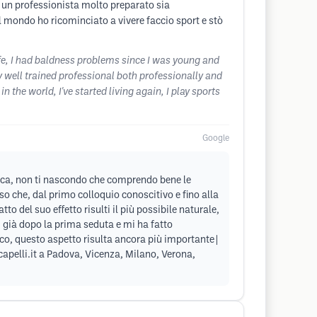
 un professionista molto preparato sia
l mondo ho ricominciato a vivere faccio sport e stò
ife, I had baldness problems since I was young and
y well trained professional both professionally and
he world, I've started living again, I play sports
Google
inica, non ti nascondo che comprendo bene le
o che, dal primo colloquio conoscitivo e fino alla
o del suo effetto risulti il più possibile naturale,
i già dopo la prima seduta e mi ha fatto
lico, questo aspetto risulta ancora più importante|
capelli.it a Padova, Vicenza, Milano, Verona,