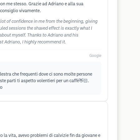
on me stesso. Grazie ad Adriano e alla sua
, consiglio vivamente.
 lot of confidence in me from the beginning, giving
uled sessions the shaved effect is exactly what I
d about myself. Thanks to Adriano and his
ust Adriano, I highly recommend it.
Google
alestra che frequenti dove ci sono molte persone
e parti ti aspetto volentieri per un caffè👋🏻.
so
a vita, avevo problemi di calvizie fin da giovane e