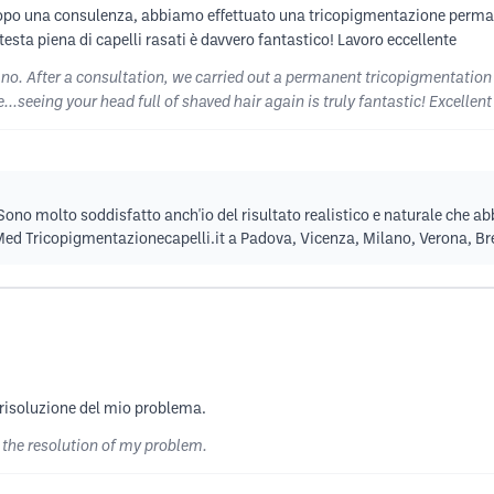
opo una consulenza, abbiamo effettuato una tricopigmentazione permane
a testa piena di capelli rasati è davvero fantastico! Lavoro eccellente
o. After a consultation, we carried out a permanent tricopigmentation w
...seeing your head full of shaved hair again is truly fantastic! Excellen
Sono molto soddisfatto anch'io del risultato realistico e naturale che a
 Med Tricopigmentazionecapelli.it a Padova, Vicenza, Milano, Verona, Br
 risoluzione del mio problema.
h the resolution of my problem.