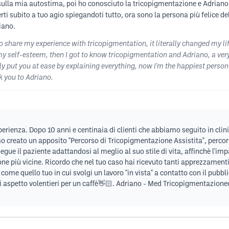
 sulla mia autostima, poi ho conosciuto la tricopigmentazione e Adriano
i subito a tuo agio spiegandoti tutto, ora sono la persona più felice de
iano.
o share my experience with tricopigmentation, it literally changed my l
my self-esteem, then I got to know tricopigmentation and Adriano, a ver
t you at ease by explaining everything, now I'm the happiest person in t
k you to Adriano.
sperienza. Dopo 10 anni e centinaia di clienti che abbiamo seguito in cl
mo creato un apposito "Percorso di Tricopigmentazione Assistita", percors
e il paziente adattandosi al meglio al suo stile di vita, affinchè l'impatt
sone più vicine. Ricordo che nel tuo caso hai ricevuto tanti apprezzament
ome quello tuo in cui svolgi un lavoro "in vista" a contatto con il pubb
 ti aspetto volentieri per un caffè👋🏻. Adriano - Med Tricopigmentazione