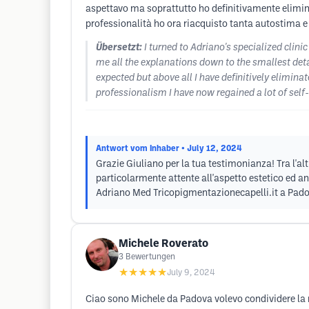
aspettavo ma soprattutto ho definitivamente elimin
professionalità ho ora riacquisto tanta autostima e 
Übersetzt:
I turned to Adriano's specialized clin
me all the explanations down to the smallest detai
expected but above all I have definitively elimin
professionalism I have now regained a lot of self
Antwort vom Inhaber
• July 12, 2024
Grazie Giuliano per la tua testimonianza! Tra l'a
particolarmente attente all'aspetto estetico ed an
Adriano Med Tricopigmentazionecapelli.it a Padov
Michele Roverato
3
Bewertungen
★★★★★
July 9, 2024
Ciao sono Michele da Padova volevo condividere la m