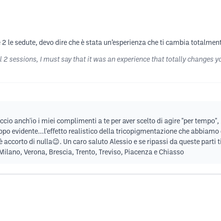
 e 2 le sedute, devo dire che è stata un’esperienza che ti cambia totalme
 2 sessions, I must say that it was an experience that totally changes y
ccio anch'io i miei complimenti a te per aver scelto di agire "per tempo
ppo evidente...l'effetto realistico della tricopigmentazione che abbiamo 
 accorto di nulla😉. Un caro saluto Alessio e se ripassi da queste parti 
Milano, Verona, Brescia, Trento, Treviso, Piacenza e Chiasso