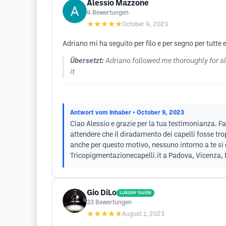
Alessio Mazzone
4
Bewertungen
★★★★★
October 9, 2023
Adriano mi ha seguito per filo e per segno per tutte
Übersetzt:
Adriano followed me thoroughly for all
it
Antwort vom Inhaber
• October 9, 2023
Ciao Alessio e grazie per la tua testimonianza. Fa
attendere che il diradamento dei capelli fosse tro
anche per questo motivo, nessuno intorno a te si è
Tricopigmentazionecapelli.it a Padova, Vicenza, 
Gio DiLo
Lokaler Guide
33
Bewertungen
★★★★★
August 1, 2023