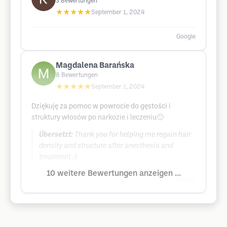
3
Bewertungen
★★★★★
September 1, 2024
Google
Magdalena Barańska
8
Bewertungen
★★★★★
September 1, 2024
Dziękuję za pomoc w powrocie do gęstości i
struktury włosów po narkozie i leczeniu🙂
Übersetzt:
Thank you for helping me regain hair
density and structure after anesthesia and
treatment :)
10 weitere Bewertungen anzeigen ...
Google