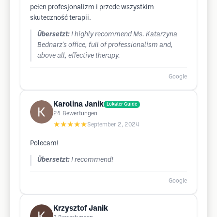
pełen profesjonalizm i przede wszystkim
skuteczność terapii.
Übersetzt:
I highly recommend Ms. Katarzyna
Bednarz's office, full of professionalism and,
above all, effective therapy.
Google
Karolina Janik
Lokaler Guide
24
Bewertungen
★★★★★
September 2, 2024
Polecam!
Übersetzt:
I recommend!
Google
Krzysztof Janik