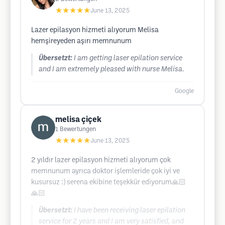
★★★★★
June 13, 2025
Lazer epilasyon hizmeti alıyorum Melisa
hemşireyeden aşırı memnunum
Übersetzt:
I am getting laser epilation service
and I am extremely pleased with nurse Melisa.
Google
melisa çiçek
1
Bewertungen
★★★★★
June 13, 2025
2 yıldır lazer epilasyon hizmeti alıyorum çok
memnunum ayrıca doktor işlemleride çok iyi ve
kusursuz :) serena ekibine teşekkür ediyorum🙏🏻
🙏🏻
Übersetzt:
I have been receiving laser epilation
service for 2 years and I am very satisfied, and