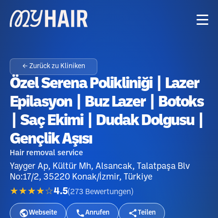
← Zurück zu Kliniken
Özel Serena Polikliniği | Lazer
Epilasyon | Buz Lazer | Botoks
| Saç Ekimi | Dudak Dolgusu |
Gençlik Aşısı
Hair removal service
Yayger Ap, Kültür Mh, Alsancak, Talatpaşa Blv
No:17/2, 35220 Konak/İzmir, Türkiye
★★★★☆
4.5
(
273
Bewertungen
)
Webseite
Anrufen
Teilen