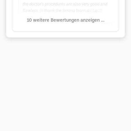
the doctor's procedures are also very good and
flawless :) I thank the Serena team🙏🏻🙏🏻
10 weitere Bewertungen anzeigen ...
Google