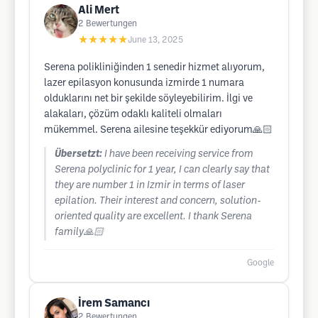
Ali Mert
2
Bewertungen
★★★★★
June 13, 2025
Serena polikliniğinden 1 senedir hizmet alıyorum,
lazer epilasyon konusunda izmirde 1 numara
olduklarını net bir şekilde söyleyebilirim. İlgi ve
alakaları, çözüm odaklı kaliteli olmaları
mükemmel. Serena ailesine teşekkür ediyorum🙏🏻
Übersetzt:
I have been receiving service from
Serena polyclinic for 1 year, I can clearly say that
they are number 1 in Izmir in terms of laser
epilation. Their interest and concern, solution-
oriented quality are excellent. I thank Serena
family🙏🏻
Google
İrem Samancı
2
Bewertungen