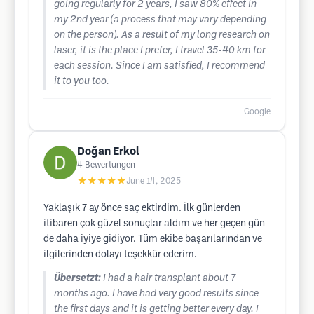
going regularly for 2 years, I saw 80% effect in
my 2nd year (a process that may vary depending
on the person). As a result of my long research on
laser, it is the place I prefer, I travel 35-40 km for
each session. Since I am satisfied, I recommend
it to you too.
Google
Doğan Erkol
4
Bewertungen
★★★★★
June 14, 2025
Yaklaşık 7 ay önce saç ektirdim. İlk günlerden
itibaren çok güzel sonuçlar aldım ve her geçen gün
de daha iyiye gidiyor. Tüm ekibe başarılarından ve
ilgilerinden dolayı teşekkür ederim.
Übersetzt:
I had a hair transplant about 7
months ago. I have had very good results since
the first days and it is getting better every day. I