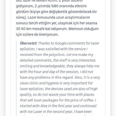
buz lazer ile devam ettim, 2 yıldır düzenli
gidiyorum, 2.yılımda %80 oranında etkisini
gördüm (kişiye göre değişkenlik gösterebilecek bir
süreç). Lazer konusunda uzun araştırmalarım
sonucu tercih ettiğim yer, ulaşmak için her seansa
35 40 km mesafe kat ediyorum. Memnun olduğum
için sizlere de öneriyorum.
Übersetzt:
Thanks to Google comments for laser
epilation, I was satisfied with the service I
received from the polyclinic. Let me make my
detailed comments, the staff is very interested,
smiling and knowledgeable, they always help me
with the hour and day of the session, I did not
have any problems in this regard. Also, it is a very
clean clinic and hygiene is very important for
laser epilation, the devices used are also of high
quality, so do not waste your time with places
that sell laser packages for the price of coffee. I
started with Alex in the first year and continued
with Ice Laser in the second year, I have been