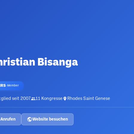
ristian Bisanga
HRS
·
Member
glied seit
2007
11
Kongresse
Rhodes Saint Genese
Anrufen
Website besuchen