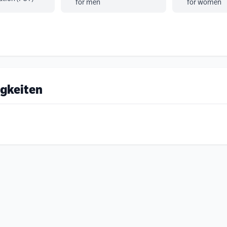
for men
for women
igkeiten