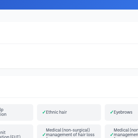
lp
Ethnic hair
Eyebrows
tion
Medical (non-surgical)
Medical (non
Unit
management of hair loss
management 
ation (FUT)