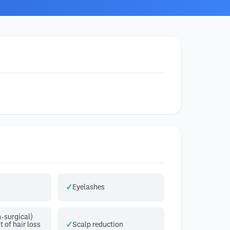
Eyelashes
-surgical)
of hair loss
Scalp reduction