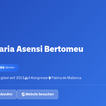
aria Asensi Bertomeu
HRS
·
Member
glied seit
2013
4
Kongresse
Palma de Mallorca
Anrufen
Website besuchen