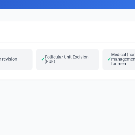
Medical (non
Follicular Unit Excision
r revision
management 
(FUE)
for men