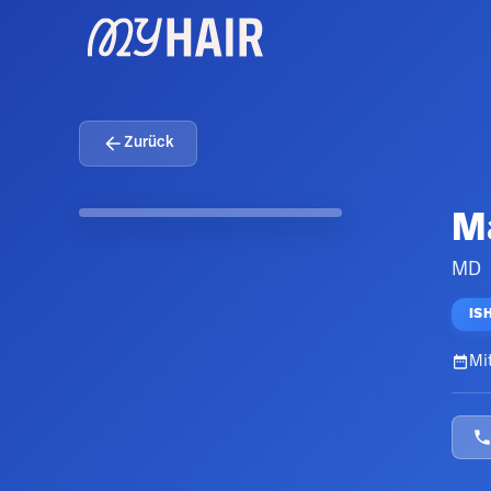
Zurück
M
MD
IS
Mit