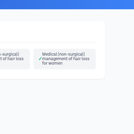
-surgical)
Medical (non-surgical)
of hair loss
management of hair loss
for women