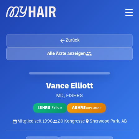
Zurück
Alle Ärzte anzeigen
Vance Elliott
MD, FISHRS
ISHRS
ABHRS
·
Fellow
DIPLOMAT
Mitglied seit
1996
20
Kongresse
Sherwood Park, AB