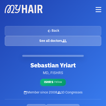
Back
See all doctors
Sebastian Yriart
MD, FISHRS
ISHRS
·
Fellow
Member since
2008
10
Congresses