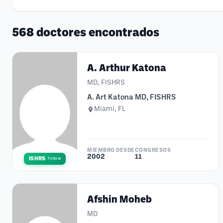
568 doctores encontrados
A. Arthur Katona
MD, FISHRS
A. Art Katona MD, FISHRS
Miami, FL
MIEMBRO DESDE
CONGRESOS
2002
11
ISHRS
·
Fellow
Afshin Moheb
MD