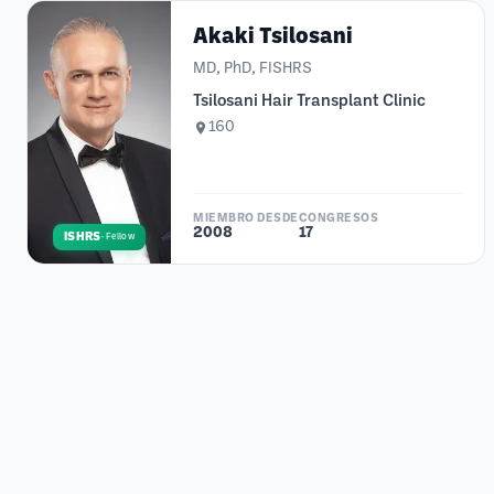
Akaki Tsilosani
MD, PhD, FISHRS
Tsilosani Hair Transplant Clinic
160
MIEMBRO DESDE
CONGRESOS
2008
17
ISHRS
·
Fellow