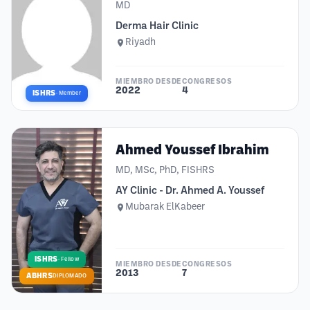
MD
Derma Hair Clinic
Riyadh
MIEMBRO DESDE
CONGRESOS
2022
4
ISHRS
·
Member
Ahmed Youssef Ibrahim
MD, MSc, PhD, FISHRS
AY Clinic - Dr. Ahmed A. Youssef
Mubarak ElKabeer
ISHRS
·
Fellow
MIEMBRO DESDE
CONGRESOS
2013
7
ABHRS
DIPLOMADO