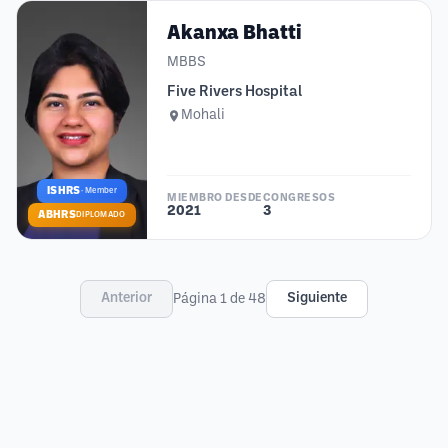
Akanxa Bhatti
MBBS
Five Rivers Hospital
Mohali
ISHRS
·
Member
MIEMBRO DESDE
CONGRESOS
2021
3
ABHRS
DIPLOMADO
Anterior
Siguiente
Página 1 de 48