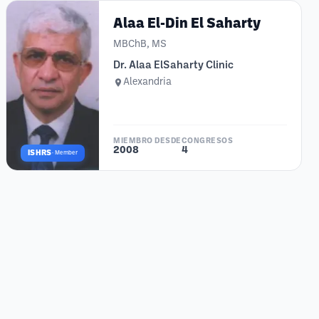
Alaa El-Din El Saharty
MBChB, MS
Dr. Alaa ElSaharty Clinic
Alexandria
MIEMBRO DESDE
CONGRESOS
2008
4
ISHRS
·
Member