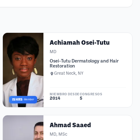
Achiamah Osei-Tutu
MD
Osei-Tutu Dermatology and Hair
Restoration
Great Neck, NY
MIEMBRO DESDE
CONGRESOS
2014
5
ISHRS
·
Member
Ahmad Saaed
MD, MSc