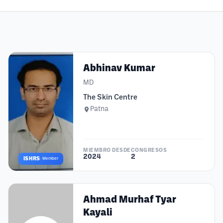
Abhinav Kumar
MD
The Skin Centre
Patna
MIEMBRO DESDE
CONGRESOS
2024
2
ISHRS
·
Member
Ahmad Murhaf Tyar
Kayali