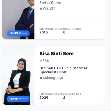
Fortes Clinic
W9 1ST
MIEMBRO DESDE
CONGRESOS
2016
6
ISHRS
·
Member
Aisa Binti Sere
MBBS
Dr Shah Hair Clinic, Medical
Specialist Clinic
Subang Jaya
MIEMBRO DESDE
CONGRESOS
2024
2
ISHRS
·
Member