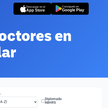
Consíguelo en
Descargar en el
Google Play
App Store
octores en
lar
r
Diplomado
ABHRS