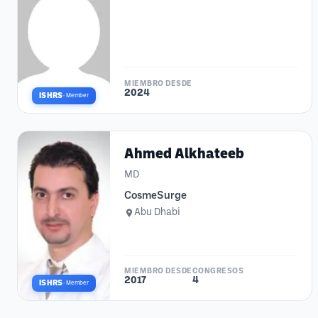
MIEMBRO DESDE
2024
ISHRS
·
Member
Ahmed Alkhateeb
MD
CosmeSurge
Abu Dhabi
MIEMBRO DESDE
CONGRESOS
2017
4
ISHRS
·
Member