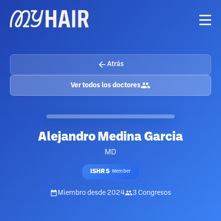
Atrás
Ver todos los doctores
Alejandro Medina Garcia
MD
ISHRS
·
Member
Miembro desde
2024
3
Congresos