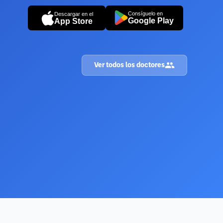
Consíguelo en
Descargar en el
Google Play
App Store
Ver todos los doctores