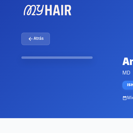
Atrás
An
MD
IS
Mi