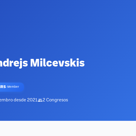
drejs Milcevskis
HRS
·
Member
embro desde
2021
2
Congresos