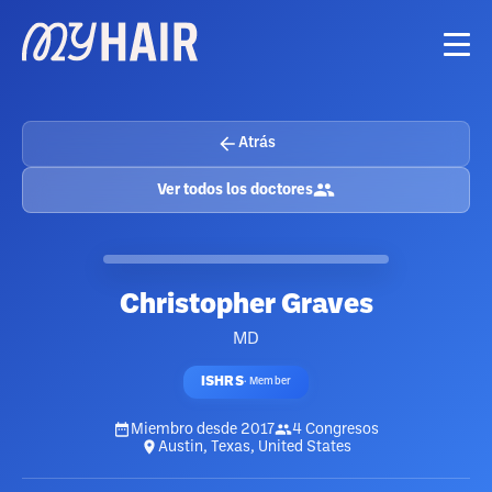
Atrás
Ver todos los doctores
Christopher Graves
MD
ISHRS
·
Member
Miembro desde
2017
4
Congresos
Austin, Texas, United States