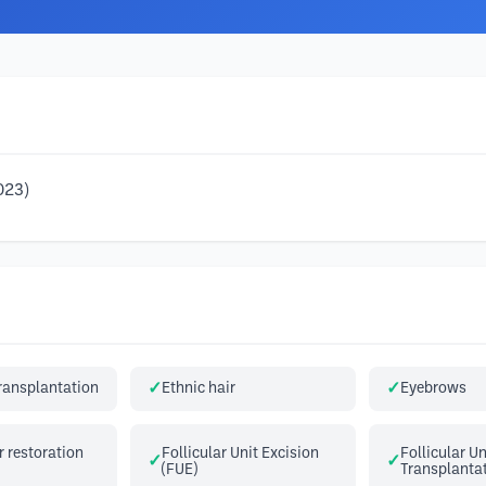
023)
transplantation
Ethnic hair
Eyebrows
 restoration
Follicular Unit Excision
Follicular Un
(FUE)
Transplantat