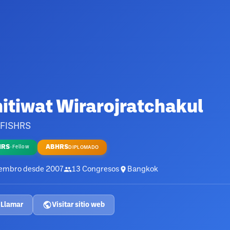
itiwat Wirarojratchakul
 FISHRS
HRS
ABHRS
·
Fellow
DIPLOMADO
embro desde
2007
13
Congresos
Bangkok
Llamar
Visitar sitio web