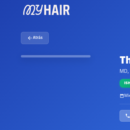
Atrás
Th
MD,
IS
Mi