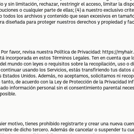
io y sin limitación, rechazar, restringir el acceso, limitar la dis
ciones o cualquier parte de ellas; (4) a nuestro exclusivo criter
modo todos los archivos y contenido que sean excesivos en tam
era diseñada para proteger nuestros derechos y propiedad y faci
Por favor, revisa nuestra Política de Privacidad:
https://myhair.
está incorporada en estos Términos Legales. Ten en cuenta que lo
 del mundo con leyes o requisitos sobre la recopilación, uso o d
l continuar usando los Servicios, estás transfiriendo tus dato
os Estados Unidos. Además, no aceptamos, solicitamos ni reco
anto, de acuerdo con la Ley de Protección de la Privacidad Infa
ado información personal sin el consentimiento parental neces
posible.
r motivo, tienes prohibido registrarte y crear una nueva cuen
nombre de dicho tercero. Además de cancelar o suspender tu cu