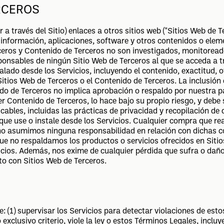
ERCEROS
a través del Sitio) enlaces a otros sitios web ("Sitios Web de T
 información, aplicaciones, software y otros contenidos o elem
rceros y Contenido de Terceros no son investigados, monitoread
ponsables de ningún Sitio Web de Terceros al que se acceda a t
alado desde los Servicios, incluyendo el contenido, exactitud, o
Sitios Web de Terceros o el Contenido de Terceros. La inclusión 
do de Terceros no implica aprobación o respaldo por nuestra pa
ier Contenido de Terceros, lo hace bajo su propio riesgo, y deb
licables, incluidas las prácticas de privacidad y recopilación de
 que use o instale desde los Servicios. Cualquier compra que rea
y no asumimos ninguna responsabilidad en relación con dichas 
ue no respaldamos los productos o servicios ofrecidos en Siti
cios. Además, nos exime de cualquier pérdida que sufra o daño
to con Sitios Web de Terceros.
: (1) supervisar los Servicios para detectar violaciones de est
xclusivo criterio, viole la ley o estos Términos Legales, incluy