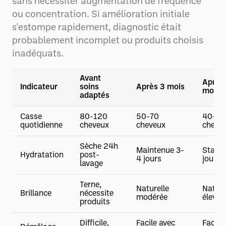
sans nécessiter augmentation de fréquence
ou concentration. Si amélioration initiale
s'estompe rapidement, diagnostic était
probablement incomplet ou produits choisis
inadéquats.
Avant
Après
Indicateur
soins
Après 3 mois
mois
adaptés
Casse
80-120
50-70
40-60
quotidienne
cheveux
cheveux
cheve
Sèche 24h
Maintenue 3-
Stable
Hydratation
post-
4 jours
jours
lavage
Terne,
Naturelle
Nature
Brillance
nécessite
modérée
élevée
produits
Difficile,
Facile avec
Facil