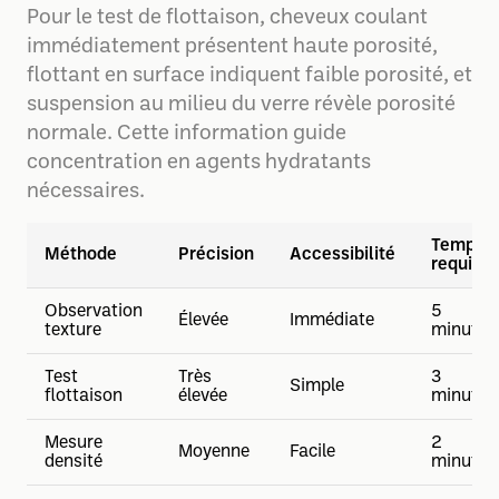
Pour le test de flottaison, cheveux coulant
immédiatement présentent haute porosité,
flottant en surface indiquent faible porosité, et
suspension au milieu du verre révèle porosité
normale. Cette information guide
concentration en agents hydratants
nécessaires.
Temps
Méthode
Précision
Accessibilité
requis
Observation
5
Élevée
Immédiate
texture
minutes
Test
Très
3
Simple
flottaison
élevée
minutes
Mesure
2
Moyenne
Facile
densité
minutes