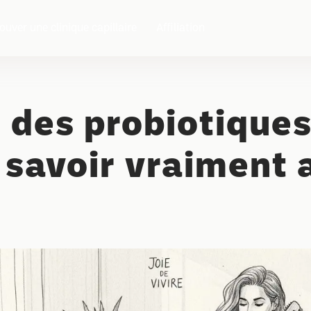
ouver une clinique capillaire
Affiliation
é des probiotiques
 savoir vraiment 