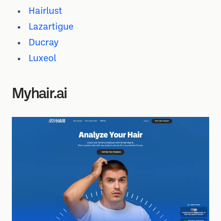
Hairlust
Lazartigue
Ducray
Luxeol
Myhair.ai