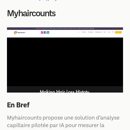
Myhaircounts
En Bref
Myhaircounts propose une solution d’analyse
capillaire pilotée par IA pour mesurer la