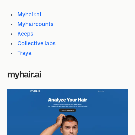
Myhair.ai
Myhaircounts
Keeps
Collective labs
Traya
myhair.ai