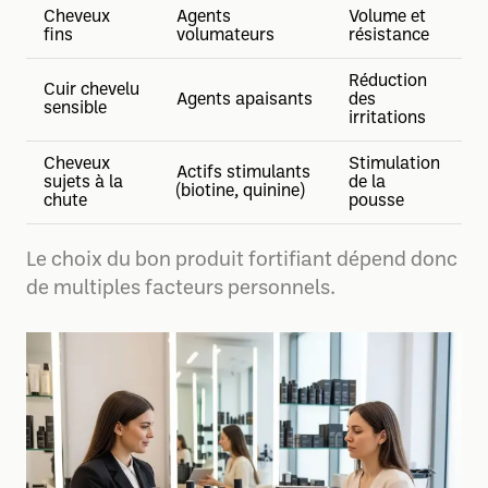
Cheveux
Agents
Volume et
fins
volumateurs
résistance
Réduction
Cuir chevelu
Agents apaisants
des
sensible
irritations
Cheveux
Stimulation
Actifs stimulants
sujets à la
de la
(biotine, quinine)
chute
pousse
Le choix du bon produit fortifiant dépend donc
de multiples facteurs personnels.