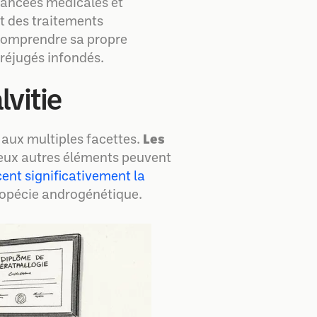
avancées médicales et
t des traitements
 comprendre sa propre
préjugés infondés.
lvitie
 aux multiples facettes.
Les
reux autres éléments peuvent
cent significativement la
lopécie androgénétique.