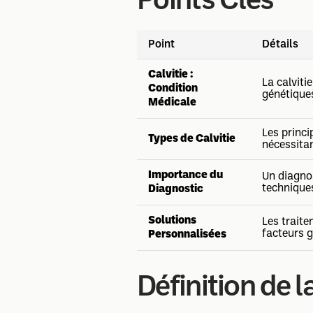
Points Clés
Point
Détails
Calvitie :
La calvit
Condition
génétique
Médicale
Les princi
Types de Calvitie
nécessita
Importance du
Un diagnos
technique
Diagnostic
Solutions
Les traite
facteurs 
Personnalisées
Définition de l