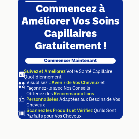
Commencez à
Améliorer Vos Soins
Capillaires
Gratuitement !
Commencer Maintenant
Suivez et Améliorez
Votre Santé Capillaire
Quotidiennement
Visualisez
L'Avenir de Vos Cheveux
et
Façonnez-le avec Nos Conseils
Obtenez des
Recommandations
Personnalisées
Adaptées aux Besoins de Vos
Cheveux
Scannez les Produits et Vérifiez
Qu'ils Sont
Parfaits pour Vos Cheveux