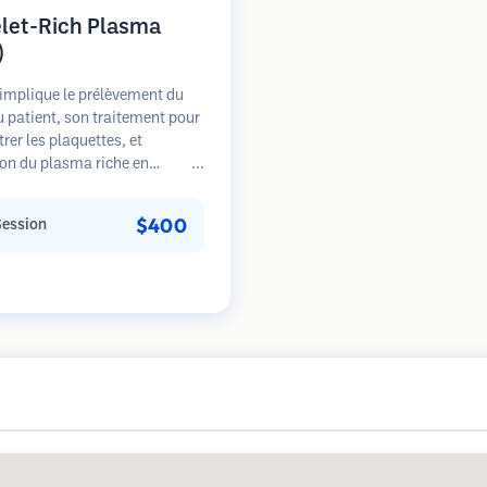
elet-Rich Plasma
)
implique le prélèvement du
 patient, son traitement pour
rer les plaquettes, et
tion du plasma riche en
tes dans les zones de perte de
. Les facteurs de croissance
$400
Session
s plaquettes peuvent stimuler
licules dormants, améliorer
seur des cheveux et ralentir la
sion de la perte de cheveux.
urs séances sont généralement
ires.