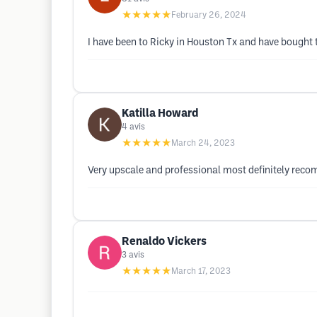
★★★★★
February 26, 2024
I have been to Ricky in Houston Tx and have bought tw
Katilla Howard
4
avis
★★★★★
March 24, 2023
Very upscale and professional most definitely rec
Renaldo Vickers
3
avis
★★★★★
March 17, 2023