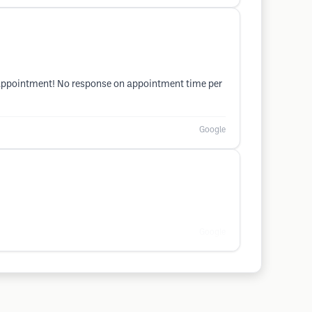
e appointment! No response on appointment time per
Google
Google