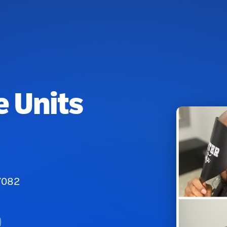
 Units
77082