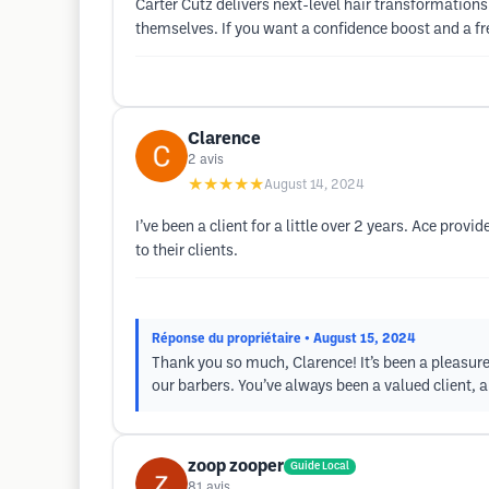
Carter Cutz delivers next-level hair transformation
themselves. If you want a confidence boost and a fr
Clarence
2
avis
★★★★★
August 14, 2024
I’ve been a client for a little over 2 years. Ace prov
to their clients.
Réponse du propriétaire
• August 15, 2024
Thank you so much, Clarence! It’s been a pleasure 
our barbers. You’ve always been a valued client, a
zoop zooper
Guide Local
81
avis