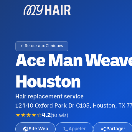
← Retour aux Cliniques
Ace Man Weave
Houston
Hair replacement service
12440 Oxford Park Dr C105, Houston, TX 
★★★★☆
4.2
(
10
avis
)
Site Web
Appeler
Partager