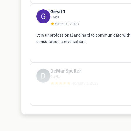
Great 1
1
avis
★
March 17, 2023
Very unprofessional and hard to communicate with!
consultation conversation!
DeMar Speller
0
avis
★★★★★
February 1, 2023