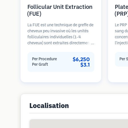
Follicular Unit Extraction
Plat
(FUE)
(PRP
La FUE est une technique de greffe de
Le PRP 
cheveux peu invasive où les unités
sang du
folliculaires individuelles (1-4
concent
cheveux) sont extraites directement
l'injec
de la zone donneuse à l'aide de
plaquet
micro-poinçons (0,7-1,0mm). Les
cheveux
$6,250
Per Procedure
Per 
follicules sont ensuite implantés
dans le
$3.1
Per Graft
dans les sites receveurs des zones
les fol
dégarnies. Cette méthode laisse de
l'épais
minuscules cicatrices à peine
progres
visibles et permet une guérison plus
Plusie
rapide par rapport aux méthodes de
nécessa
prélèvement en bandelette.
Localisation