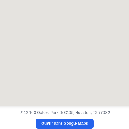
📍
12440 Oxford Park Dr C105, Houston, TX 77082
Ouvrir dans Google Maps