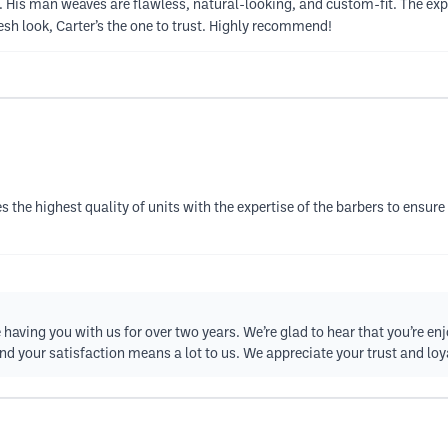
s. His man weaves are flawless, natural-looking, and custom-fit. The exp
esh look, Carter’s the one to trust. Highly recommend!
ides the highest quality of units with the expertise of the barbers to ensur
having you with us for over two years. We’re glad to hear that you’re enjo
nd your satisfaction means a lot to us. We appreciate your trust and loya