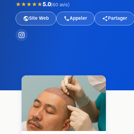
★★★★★
5.0
(
60
avis
)
Site Web
Appeler
Partager