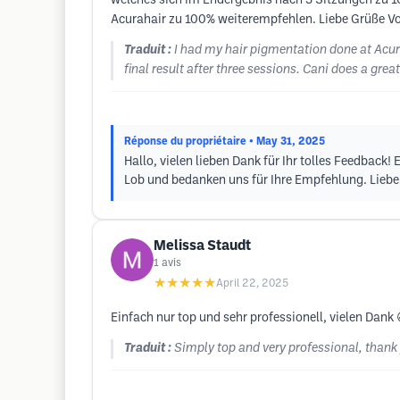
welches sich im Endergebnis nach 3 Sitzungen zu 1
Acurahair zu 100% weiterempfehlen. Liebe Grüße Vol
Traduit :
I had my hair pigmentation done at Acura
final result after three sessions. Cani does a gre
Réponse du propriétaire
• May 31, 2025
Hallo, vielen lieben Dank für Ihr tolles Feedback!
Lob und bedanken uns für Ihre Empfehlung. Liebe
Melissa Staudt
1
avis
★★★★★
April 22, 2025
Einfach nur top und sehr professionell, vielen Dank 
Traduit :
Simply top and very professional, thank