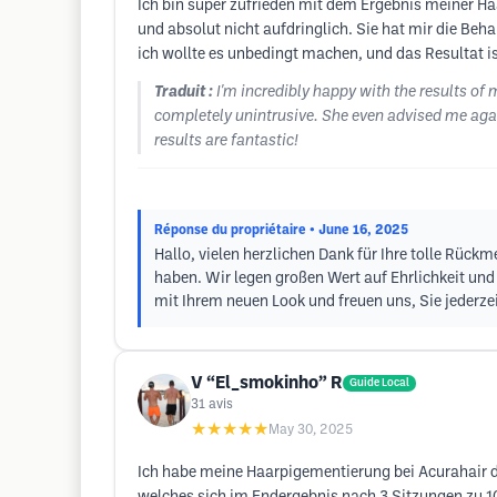
Ich bin super zufrieden mit dem Ergebnis meiner Ha
und absolut nicht aufdringlich. Sie hat mir die Behan
ich wollte es unbedingt machen, und das Resultat is
Traduit :
I'm incredibly happy with the results of
completely unintrusive. She even advised me against
results are fantastic!
Réponse du propriétaire
• June 16, 2025
Hallo, vielen herzlichen Dank für Ihre tolle Rück
haben. Wir legen großen Wert auf Ehrlichkeit un
mit Ihrem neuen Look und freuen uns, Sie jederze
V “El_smokinho” R
Guide Local
31
avis
★★★★★
May 30, 2025
Ich habe meine Haarpigementierung bei Acurahair d