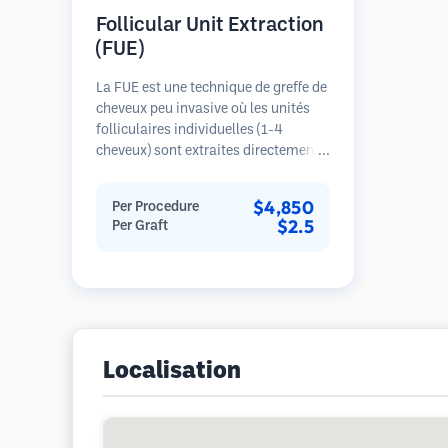
Follicular Unit Extraction
(FUE)
La FUE est une technique de greffe de
cheveux peu invasive où les unités
folliculaires individuelles (1-4
cheveux) sont extraites directement
de la zone donneuse à l'aide de
micro-poinçons (0,7-1,0mm). Les
$4,850
Per Procedure
follicules sont ensuite implantés
$2.5
Per Graft
dans les sites receveurs des zones
dégarnies. Cette méthode laisse de
minuscules cicatrices à peine
visibles et permet une guérison plus
rapide par rapport aux méthodes de
prélèvement en bandelette.
Localisation