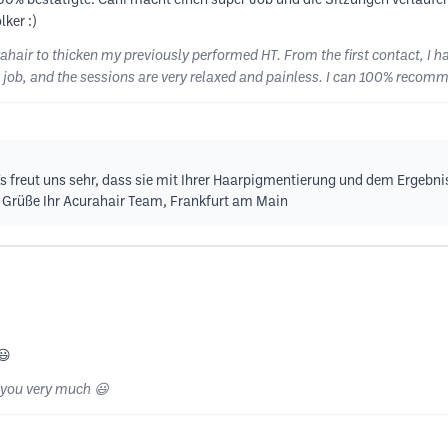
00% bestätigte. Cani macht einen super Job und die Sitzungen verlaufen
ker :)
hair to thicken my previously performed HT. From the first contact, I h
at job, and the sessions are very relaxed and painless. I can 100% recom
 Es freut uns sehr, dass sie mit Ihrer Haarpigmentierung und dem Ergebnis
 Grüße Ihr Acurahair Team, Frankfurt am Main
😃
 you very much 😃