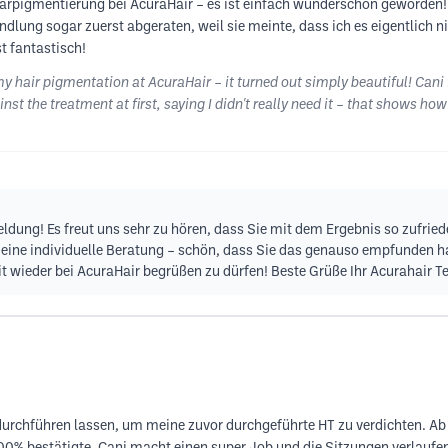
arpigmentierung bei AcuraHair – es ist einfach wunderschön geworden! Ca
dlung sogar zuerst abgeraten, weil sie meinte, dass ich es eigentlich nic
t fantastisch!
 my hair pigmentation at AcuraHair – it turned out simply beautiful! Cani
 the treatment at first, saying I didn't really need it – that shows how 
meldung! Es freut uns sehr zu hören, dass Sie mit dem Ergebnis so zufrie
d eine individuelle Beratung – schön, dass Sie das genauso empfunden h
it wieder bei AcuraHair begrüßen zu dürfen! Beste Grüße Ihr Acurahair
urchführen lassen, um meine zuvor durchgeführte HT zu verdichten. Ab d