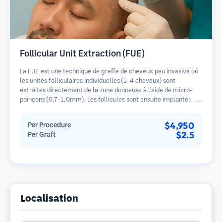
Follicular Unit Extraction (FUE)
La FUE est une technique de greffe de cheveux peu invasive où
les unités folliculaires individuelles (1-4 cheveux) sont
extraites directement de la zone donneuse à l'aide de micro-
poinçons (0,7-1,0mm). Les follicules sont ensuite implantés
dans les sites receveurs des zones dégarnies. Cette méthode
laisse de minuscules cicatrices à peine visibles et permet une
$4,950
Per Procedure
guérison plus rapide par rapport aux méthodes de prélèvement
$2.5
Per Graft
en bandelette.
Localisation