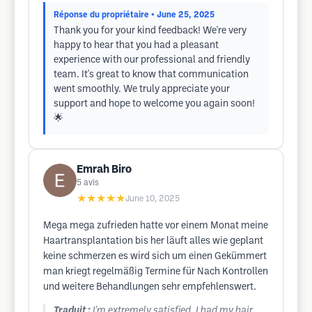
Réponse du propriétaire
• June 25, 2025
Thank you for your kind feedback! We're very
happy to hear that you had a pleasant
experience with our professional and friendly
team. It's great to know that communication
went smoothly. We truly appreciate your
support and hope to welcome you again soon!
🌟
Emrah Biro
5
avis
★★★★★
June 10, 2025
Mega mega zufrieden hatte vor einem Monat meine
Haartransplantation bis her läuft alles wie geplant
keine schmerzen es wird sich um einen Gekümmert
man kriegt regelmäßig Termine für Nach Kontrollen
und weitere Behandlungen sehr empfehlenswert.
Traduit :
I'm extremely satisfied. I had my hair