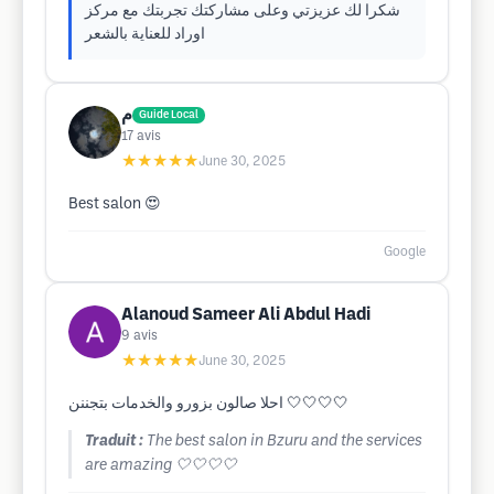
شكرا لك عزيزتي وعلى مشاركتك تجربتك مع مركز
اوراد للعناية بالشعر
م
Guide Local
17
avis
★★★★★
June 30, 2025
Best salon 😍
Google
Alanoud Sameer Ali Abdul Hadi
9
avis
★★★★★
June 30, 2025
احلا صالون بزورو والخدمات بتجننن 🤍🤍🤍🤍
Traduit :
The best salon in Bzuru and the services
are amazing 🤍🤍🤍🤍