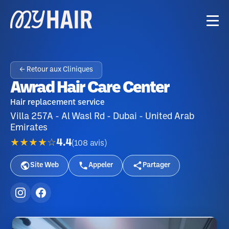
← Retour aux Cliniques
Awrad Hair Care Center
Hair replacement service
Villa 257A - Al Wasl Rd - Dubai - United Arab
Emirates
★★★★☆
4.4
(
108
avis
)
Site Web
Appeler
Partager