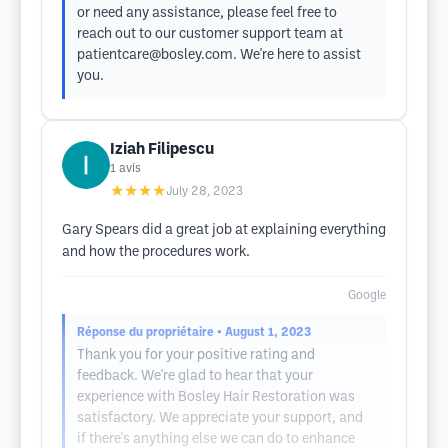
or need any assistance, please feel free to
reach out to our customer support team at
patientcare@bosley.com
. We're here to assist
you.
Iziah Filipescu
1
avis
★★★★
July 28, 2023
Gary Spears did a great job at explaining everything
and how the procedures work.
Google
Réponse du propriétaire
• August 1, 2023
Thank you for your positive rating and
feedback. We're glad to hear that your
experience with Bosley Hair Restoration was
satisfactory. We appreciate your support, and
if there's anything else we can do to enhance