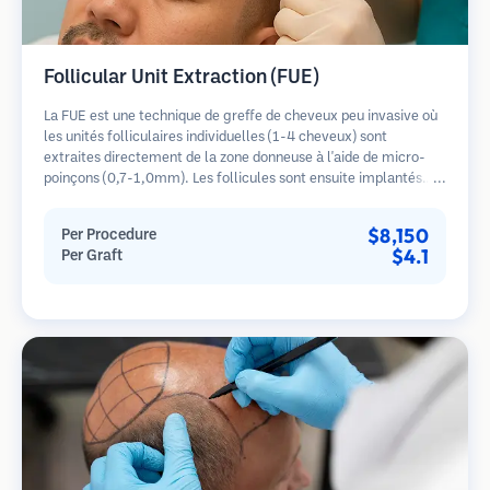
Follicular Unit Extraction (FUE)
La FUE est une technique de greffe de cheveux peu invasive où
les unités folliculaires individuelles (1-4 cheveux) sont
extraites directement de la zone donneuse à l'aide de micro-
poinçons (0,7-1,0mm). Les follicules sont ensuite implantés
dans les sites receveurs des zones dégarnies. Cette méthode
laisse de minuscules cicatrices à peine visibles et permet une
$8,150
Per Procedure
guérison plus rapide par rapport aux méthodes de prélèvement
$4.1
Per Graft
en bandelette.