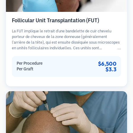
Follicular Unit Transplantation (FUT)
La FUT implique le retrait d'une bandelette de cuir chevelu
porteur de cheveux de la zone donneuse (généralement
l'arrière de la tête), qui est ensuite disséquée sous microscopes
en unités folliculaires individuelles. Ces unités sont
transplantées dans la zone receveuse. Cette méthode produit
généralement plus de greffons en une seule séance mais laisse
$6,500
Per Procedure
une cicatrice linéaire.
$3.3
Per Graft