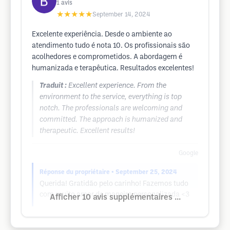
1
avis
★★★★★
September 14, 2024
Excelente experiência. Desde o ambiente ao
atendimento tudo é nota 10. Os profissionais são
acolhedores e comprometidos. A abordagem é
humanizada e terapêutica. Resultados excelentes!
Traduit :
Excellent experience. From the
environment to the service, everything is top
notch. The professionals are welcoming and
committed. The approach is humanized and
therapeutic. Excellent results!
Google
Réponse du propriétaire
• September 25, 2024
Querida! Gratidão pelo carinho! Fazemos tudo
com muito amor de maneira personalizada <3
Afficher 10 avis supplémentaires ...