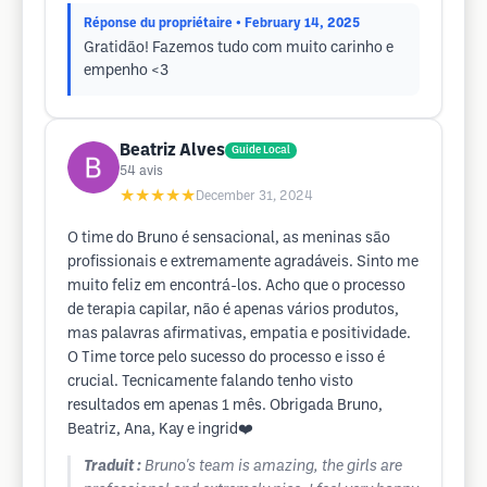
Réponse du propriétaire
• February 14, 2025
Gratidão! Fazemos tudo com muito carinho e
empenho <3
Beatriz Alves
Guide Local
54
avis
★★★★★
December 31, 2024
O time do Bruno é sensacional, as meninas são
profissionais e extremamente agradáveis. Sinto me
muito feliz em encontrá-los. Acho que o processo
de terapia capilar, não é apenas vários produtos,
mas palavras afirmativas, empatia e positividade.
O Time torce pelo sucesso do processo e isso é
crucial. Tecnicamente falando tenho visto
resultados em apenas 1 mês. Obrigada Bruno,
Beatriz, Ana, Kay e ingrid❤️
Traduit :
Bruno's team is amazing, the girls are