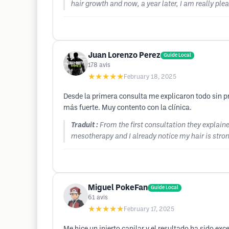
hair growth and now, a year later, I am really pl
Juan Lorenzo Perez
Guide Local
178
avis
★★★★★
February 18, 2025
Desde la primera consulta me explicaron todo sin p
más fuerte. Muy contento con la clínica.
Traduit :
From the first consultation they explai
mesotherapy and I already notice my hair is strong
Miguel PokeFan
Guide Local
61
avis
★★★★★
February 17, 2025