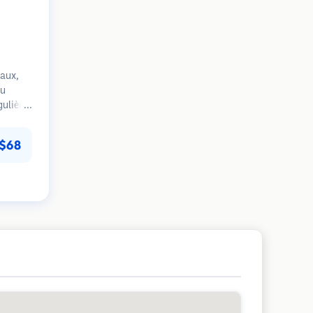
aux,
du
gulière
s
. Focus
$68