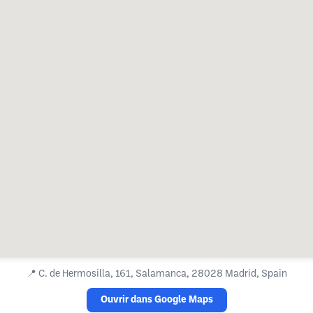
📍
C. de Hermosilla, 161, Salamanca, 28028 Madrid, Spain
Ouvrir dans Google Maps