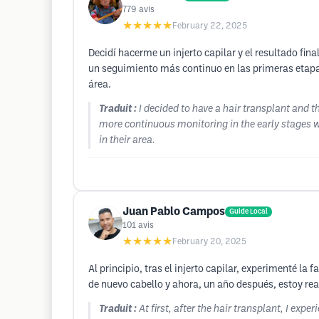
779
avis
★★★★★
February 22, 2025
Decidí hacerme un injerto capilar y el resultado fi
un seguimiento más continuo en las primeras etapas 
área.
Traduit :
I decided to have a hair transplant and t
more continuous monitoring in the early stages w
in their area.
Juan Pablo Campos
Guide Local
101
avis
★★★★★
February 20, 2025
Al principio, tras el injerto capilar, experimenté 
de nuevo cabello y ahora, un año después, estoy re
Traduit :
At first, after the hair transplant, I ex