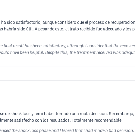
nal ha sido satisfactorio, aunque considero que el proceso de recuperac
habría sido útil. A pesar de esto, el trato recibido fue adecuado y los
he final result has been satisfactory, although I consider that the recove
ould have been helpful. Despite this, the treatment received was adeq
la fase de shock loss y temí haber tomado una mala decisión. Sin embargo
almente satisfecho con los resultados. Totalmente recomendable.
perienced the shock loss phase and I feared that I had made a bad decision