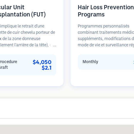
cular Unit
Hair Loss Prevention
splantation (FUT)
Programs
implique le retrait d'une
Programmes personnalisés
tte de cuir chevelu porteur de
combinant traitements médic
x de la zone donneuse
suppléments, modifications 
lement l'arrière de la tête), qui
mode de vie et surveillance ré
uite disséquée sous
pour les patients aux premier
opes en unités folliculaires
stades de la perte de cheveux
$4,050
Procedure
Monthly
uelles. Ces unités sont
sur la prévention plutôt que la
$2.1
Graft
antées dans la zone
restauration.
se. Cette méthode produit
ement plus de greffons en une
éance mais laisse une
e linéaire.