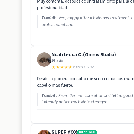
Muy contenta, después de un tratamiento para la caí
profesionalidad
Traduit :
Very happy after a hair loss treatment. It
professionalism.
Noah Legua C. (Oniros Studio)
14
avis
★★★★★
March 1, 2025
Desde la primera consulta me sentí en buenas manos
cabello más fuerte.
Traduit :
From the first consultation I felt in go
I already notice my hair is stronger.
SUPER YOX
Guide Local