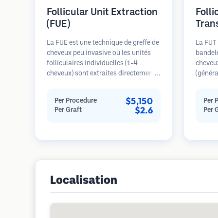
Follicular Unit Extraction
Folli
(FUE)
Tran
La FUE est une technique de greffe de
La FUT 
cheveux peu invasive où les unités
bandele
folliculaires individuelles (1-4
cheveu
cheveux) sont extraites directement
(généra
de la zone donneuse à l'aide de
est ens
micro-poinçons (0,7-1,0mm). Les
microsc
$5,150
Per Procedure
Per 
follicules sont ensuite implantés
individ
$2.6
Per Graft
Per 
dans les sites receveurs des zones
transpl
dégarnies. Cette méthode laisse de
receveu
minuscules cicatrices à peine
général
visibles et permet une guérison plus
seule s
rapide par rapport aux méthodes de
cicatric
prélèvement en bandelette.
Localisation