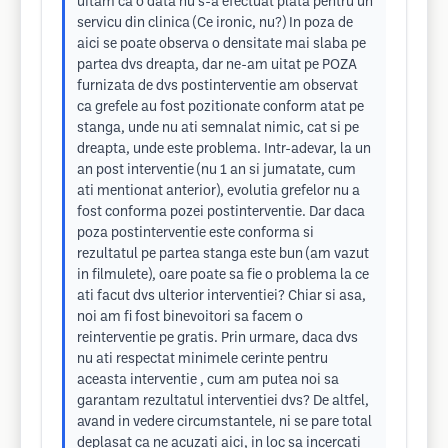
uitam ca o data nu s-a efectuat plata pentru un
servicu din clinica (Ce ironic, nu?) In poza de
aici se poate observa o densitate mai slaba pe
partea dvs dreapta, dar ne-am uitat pe POZA
furnizata de dvs postinterventie am observat
ca grefele au fost pozitionate conform atat pe
stanga, unde nu ati semnalat nimic, cat si pe
dreapta, unde este problema. Intr-adevar, la un
an post interventie (nu 1 an si jumatate, cum
ati mentionat anterior), evolutia grefelor nu a
fost conforma pozei postinterventie. Dar daca
poza postinterventie este conforma si
rezultatul pe partea stanga este bun (am vazut
in filmulete), oare poate sa fie o problema la ce
ati facut dvs ulterior interventiei? Chiar si asa,
noi am fi fost binevoitori sa facem o
reinterventie pe gratis. Prin urmare, daca dvs
nu ati respectat minimele cerinte pentru
aceasta interventie , cum am putea noi sa
garantam rezultatul interventiei dvs? De altfel,
avand in vedere circumstantele, ni se pare total
deplasat ca ne acuzati aici, in loc sa incercati