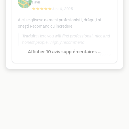
1
avis
★★★★★
June 4, 2025
Aici se găsesc oameni profesioniști, drăguți și
onești Recomand cu încredere
Traduit :
Here you will find professional, nice and
honest people I highly recommend
Afficher 10 avis supplémentaires ...
Google