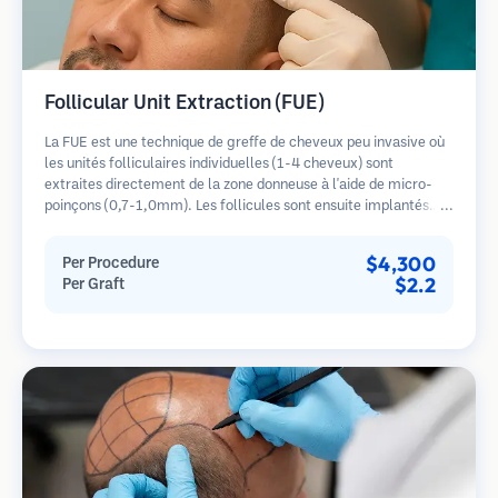
Follicular Unit Extraction (FUE)
La FUE est une technique de greffe de cheveux peu invasive où
les unités folliculaires individuelles (1-4 cheveux) sont
extraites directement de la zone donneuse à l'aide de micro-
poinçons (0,7-1,0mm). Les follicules sont ensuite implantés
dans les sites receveurs des zones dégarnies. Cette méthode
laisse de minuscules cicatrices à peine visibles et permet une
$4,300
Per Procedure
guérison plus rapide par rapport aux méthodes de prélèvement
$2.2
Per Graft
en bandelette.