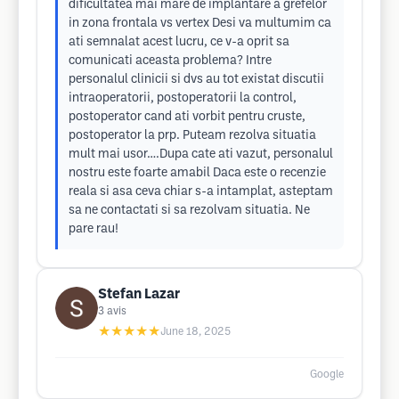
dificultatea mai mare de implantare a grefelor
in zona frontala vs vertex Desi va multumim ca
ati semnalat acest lucru, ce v-a oprit sa
comunicati aceasta problema? Intre
personalul clinicii si dvs au tot existat discutii
intraoperatorii, postoperatorii la control,
postoperator cand ati vorbit pentru cruste,
postoperator la prp. Puteam rezolva situatia
mult mai usor….Dupa cate ati vazut, personalul
nostru este foarte amabil Daca este o recenzie
reala si asa ceva chiar s-a intamplat, asteptam
sa ne contactati si sa rezolvam situatia. Ne
pare rau!
Stefan Lazar
3
avis
★★★★★
June 18, 2025
Google