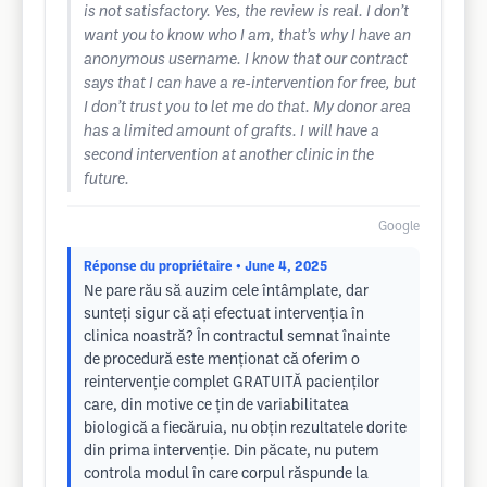
is not satisfactory. Yes, the review is real. I don’t
want you to know who I am, that’s why I have an
anonymous username. I know that our contract
says that I can have a re-intervention for free, but
I don’t trust you to let me do that. My donor area
has a limited amount of grafts. I will have a
second intervention at another clinic in the
future.
Google
Réponse du propriétaire
• June 4, 2025
Ne pare rău să auzim cele întâmplate, dar
sunteți sigur că ați efectuat intervenția în
clinica noastră? În contractul semnat înainte
de procedură este menționat că oferim o
reintervenție complet GRATUITĂ pacienților
care, din motive ce țin de variabilitatea
biologică a fiecăruia, nu obțin rezultatele dorite
din prima intervenție. Din păcate, nu putem
controla modul în care corpul răspunde la