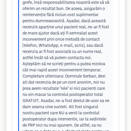
grefe, însă responsabilitatea noastră este să vă
oferim un rezultat bun. De aceea, asigurăm o
reintervenție fără niciun cost suplimentar
pentru dumneavoastră. Așadar, dacă această
recenzie aparține unui pacient real, ne-ar fi fost
de mare ajutor dacă ați fi semnalat acest
inconvenient prin orice metodă de contact
(telefon, WhatsApp, e-mail, scris), sau dacă
recenzia ar fi fost asociată cu un nume real,
astfel încât să vă putem contacta noi.
Așteptăm să ne scrieți pentru a putea rezolva
cât mai rapid acest inconvenient temporar.
Completare ulterioara: Domnule Serban, desi
ati dat recenzia de pe un cont anonim, noi nu
prea avem rezultate "rele" si nici pacienti care
nu vin macar la controlul postoperator total
GRATUIT. Asadar, ne-a fost destul de usor sa ne
dam seama cine sunteti. Ati fost singurul
nostru pacient care NU a venit la controlul
postoperator dupa interventie, iar la sedintele
de PRP nici nu mai spunem. De altfel, sa nu