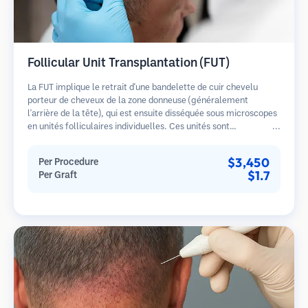
Follicular Unit Transplantation (FUT)
La FUT implique le retrait d'une bandelette de cuir chevelu
porteur de cheveux de la zone donneuse (généralement
l'arrière de la tête), qui est ensuite disséquée sous microscopes
en unités folliculaires individuelles. Ces unités sont
transplantées dans la zone receveuse. Cette méthode produit
généralement plus de greffons en une seule séance mais laisse
$3,450
Per Procedure
une cicatrice linéaire.
$1.7
Per Graft