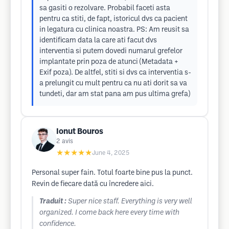
sa gasiti o rezolvare. Probabil faceti asta
pentru ca stiti, de fapt, istoricul dvs ca pacient
in legatura cu clinica noastra. PS: Am reusit sa
identificam data la care ati facut dvs
interventia si putem dovedi numarul grefelor
implantate prin poza de atunci (Metadata +
Exif poza). De altfel, stiti si dvs ca interventia s-
a prelungit cu mult pentru ca nu ati dorit sa va
tundeti, dar am stat pana am pus ultima grefa)
Ionut Bouros
2
avis
★★★★★
June 4, 2025
Personal super fain. Totul foarte bine pus la punct.
Revin de fiecare dată cu încredere aici.
Traduit :
Super nice staff. Everything is very well
organized. I come back here every time with
confidence.