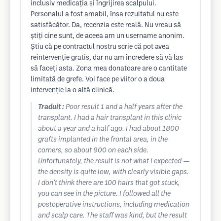
inclusiv medicația și îngrijirea scalpului.
Personalul a fost amabil, însa rezultatul nu este
satisfăcător. Da, recenzia este reală. Nu vreau să
știți cine sunt, de aceea am un username anonim.
Știu că pe contractul nostru scrie că pot avea
reintervenție gratis, dar nu am încredere să vă las
să faceți asta. Zona mea donatoare are o cantitate
limitată de grefe. Voi face pe viitor o a doua
intervenție la o altă clinică.
Traduit :
Poor result 1 and a half years after the
transplant. I had a hair transplant in this clinic
about a year and a half ago. I had about 1800
grafts implanted in the frontal area, in the
corners, so about 900 on each side.
Unfortunately, the result is not what I expected —
the density is quite low, with clearly visible gaps.
I don’t think there are 100 hairs that got stuck,
you can see in the picture. I followed all the
postoperative instructions, including medication
and scalp care. The staff was kind, but the result