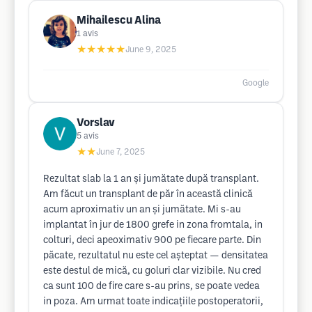
Mihailescu Alina
1
avis
★★★★★
June 9, 2025
Google
Vorslav
5
avis
★★
June 7, 2025
Rezultat slab la 1 an și jumătate după transplant.
Am făcut un transplant de păr în această clinică
acum aproximativ un an și jumătate. Mi s-au
implantat în jur de 1800 grefe in zona fromtala, in
colturi, deci apeoximativ 900 pe fiecare parte. Din
păcate, rezultatul nu este cel așteptat — densitatea
este destul de mică, cu goluri clar vizibile. Nu cred
ca sunt 100 de fire care s-au prins, se poate vedea
in poza. Am urmat toate indicațiile postoperatorii,