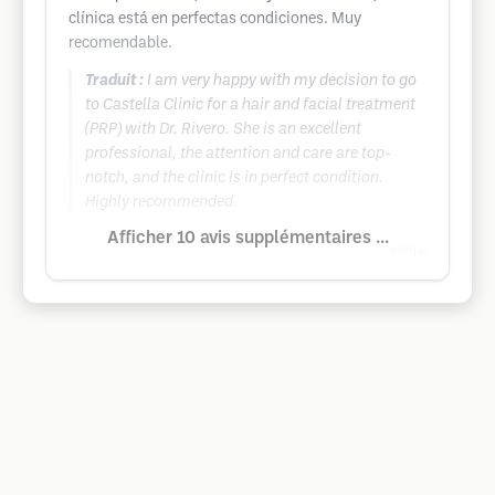
clínica está en perfectas condiciones. Muy
recomendable.
Traduit :
I am very happy with my decision to go
to Castella Clinic for a hair and facial treatment
(PRP) with Dr. Rivero. She is an excellent
professional, the attention and care are top-
notch, and the clinic is in perfect condition.
Highly recommended.
Afficher 10 avis supplémentaires ...
Google